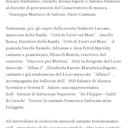
Rosario Barbarulo, Gerardo Avossa Sapere e Antonio Palmieri
al docente di percussioni del Conservatorio di musica
“Giuseppe Martucci di Salerno, Paolo Cimmino.
Tantissimi, poi, gli ospiti della serata: Umberto Luciano,
musicista della Banda “Città di Vietri sul Mare”; Aniello
Ronca, Direttore della Banda “Città di Vietri sul Mare”; il
pianista Davide Rumolo; Adrianne e Alen Petrik Kyjovsky,
cantante e pianista jazz; Elèna di Matola, vincitrice del
concorso “Una voce per Melissa” 2024; la dirigente del Liceo
musicale “Alfano I”, Elisabetta Barone; Marialuisa Ragone,
cantante e già studentessa del Liceo musicale “Alfano I”,
accompagnata dai ballerini dell’ASD Balance di Alessia
Scermino e Serena D’Amore; una rappresentanza
dell’Istituto di Istruzione Superiore “De Filippis – Galdi”
di Cava de’Tirreni; la cantante Francesca Andreano alias
Fuliggine;
Ad intervallare le esibizioni musicali saranno testimonianze
sull’importanza della sicurezza stradale, altro tema centrale