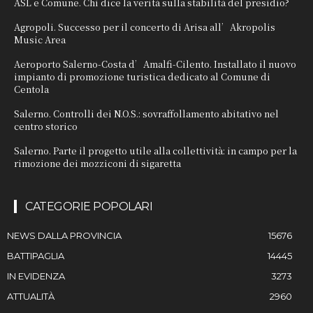
ASL e Comune. Chi dice la verità sulla stabilità del presidio?
Agropoli. Successo per il concerto di Arisa all’Akropolis
Music Area
Aeroporto Salerno-Costa d’Amalfi-Cilento. Installato il nuovo
impianto di promozione turistica dedicato al Comune di
Centola
Salerno. Controlli dei N.O.S.: sovraffollamento abitativo nel
centro storico
Salerno. Parte il progetto utile alla collettività: in campo per la
rimozione dei mozziconi di sigaretta
CATEGORIE POPOLARI
NEWS DALLA PROVINCIA
15676
BATTIPAGLIA
14445
IN EVIDENZA
3273
ATTUALITÀ
2960