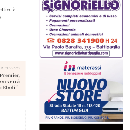
ettivo è
e
UCCESSIVO
 Premier,
non verrà
di Eboli”