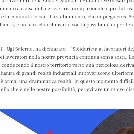
ai lavoratori della Cooper Standard Automotive di Battipag
inato a causa della grave crisi occupazionale e produttiva
 la comunità locale. Lo stabilimento, che impiega circa 50
llantis, è ora a rischio chiusura, con la possibilità di perder
’Ugl Salerno, ha dichiarato: “Solidarietà ai lavoratori de
ei lavoratori nella nostra provincia continua senza sosta. Le
onducendo il nostro territorio verso una pericolosa deriva
chiusura di grandi realtà industriali impoveriscono ulteriorm
e è ormai una drammatica realtà. In questo momento diffici
ello che è nelle nostre possibilità, per evitare un nuovo dis