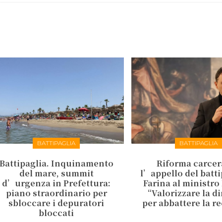
BATTIPAGLIA
BATTIPAGLIA
Battipaglia. Inquinamento
Riforma carcer
del mare, summit
l’appello del batt
d’urgenza in Prefettura:
Farina al ministro
piano straordinario per
“Valorizzare la d
sbloccare i depuratori
per abbattere la r
bloccati