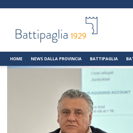
Battipaglia
1929
|
Notizie
dalla
città
di
HOME
NEWS DALLA PROVINCIA
BATTIPAGLIA
BA
Battipaglia