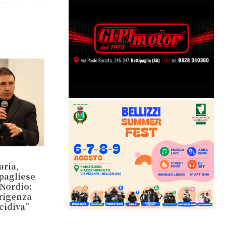
aria,
ipagliese
 Nordio:
irigenza
ecidiva”