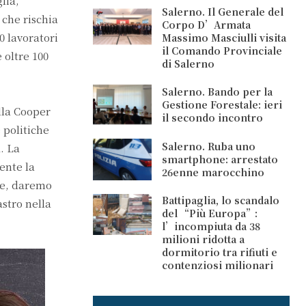
lia,
Salerno. Il Generale del
 che rischia
Corpo D’Armata
0 lavoratori
Massimo Masciulli visita
il Comando Provinciale
e oltre 100
di Salerno
Salerno. Bando per la
Gestione Forestale: ieri
lla Cooper
il secondo incontro
 politiche
Salerno. Ruba uno
. La
smartphone: arrestato
ente la
26enne marocchino
le, daremo
Battipaglia, lo scandalo
astro nella
del “Più Europa”:
l’incompiuta da 38
milioni ridotta a
dormitorio tra rifiuti e
contenziosi milionari