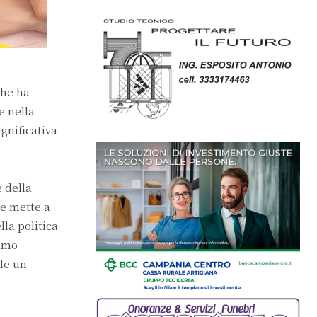
che ha
e nella
gnificativa
 della
he mette a
lla politica
iamo
le un