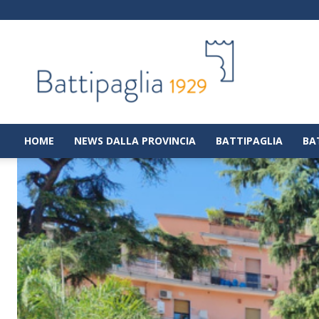
Battipaglia
1929
|
Notizie
dalla
città
di
HOME
NEWS DALLA PROVINCIA
BATTIPAGLIA
BA
Battipaglia