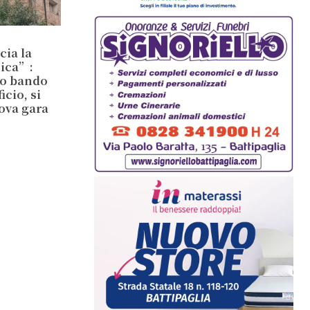
cia la
sica”:
io bando
cio, si
ova gara