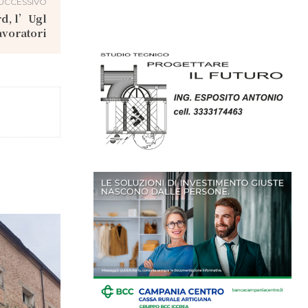
UCCESSIVO
rd, l’Ugl
avoratori