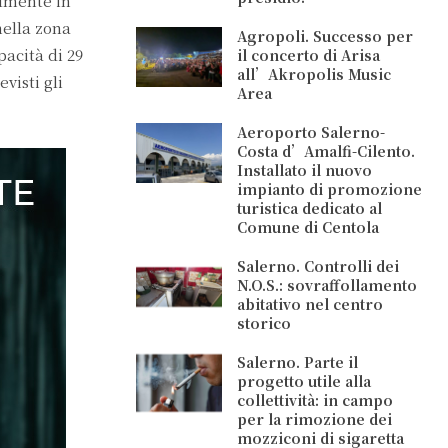
almente in
nella zona
Agropoli. Successo per
pacità di 29
il concerto di Arisa
all’Akropolis Music
visti gli
Area
Aeroporto Salerno-
Costa d’Amalfi-Cilento.
Installato il nuovo
impianto di promozione
turistica dedicato al
Comune di Centola
Salerno. Controlli dei
N.O.S.: sovraffollamento
abitativo nel centro
storico
Salerno. Parte il
progetto utile alla
collettività: in campo
per la rimozione dei
mozziconi di sigaretta