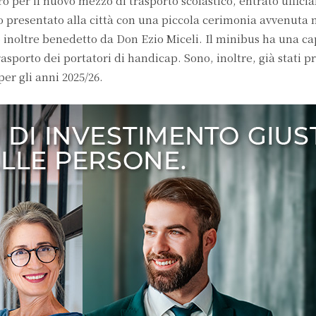
o per il nuovo mezzo di trasporto scolastico, entrato uffici
to presentato alla città con una piccola cerimonia avvenuta 
 inoltre benedetto da Don Ezio Miceli. Il minibus ha una ca
asporto dei portatori di handicap. Sono, inoltre, già stati pre
er gli anni 2025/26.