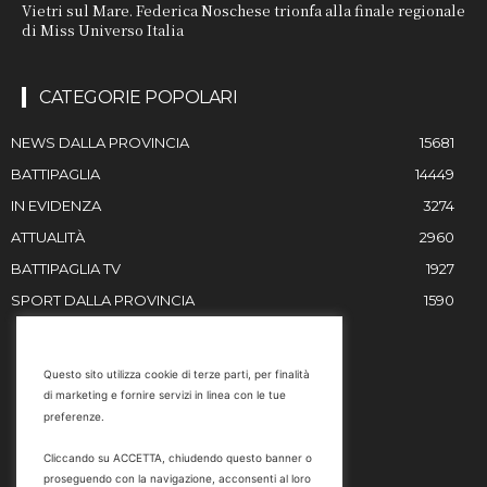
Vietri sul Mare. Federica Noschese trionfa alla finale regionale
di Miss Universo Italia
CATEGORIE POPOLARI
NEWS DALLA PROVINCIA
15681
BATTIPAGLIA
14449
IN EVIDENZA
3274
ATTUALITÀ
2960
BATTIPAGLIA TV
1927
SPORT DALLA PROVINCIA
1590
RESTIAMO IN CONTATTO
Questo sito utilizza cookie di terze parti, per finalità
di marketing e fornire servizi in linea con le tue
Email
preferenze.
info@battipaglia1929.it
Cliccando su ACCETTA, chiudendo questo banner o
marketing@battipaglia1929.it
proseguendo con la navigazione, acconsenti al loro