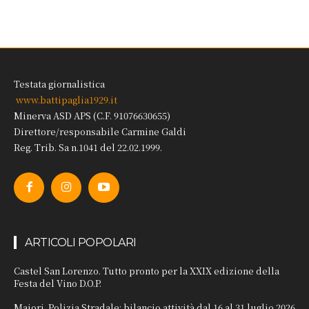
Testata giornalistica
www.battipaglia1929.it
Minerva ASD APS (C.F. 91076630655)
Direttore/responsabile Carmine Galdi
Reg. Trib. Sa n.1041 del 22.02.1999.
ARTICOLI POPOLARI
Castel San Lorenzo. Tutto pronto per la XXIX edizione della
Festa del Vino D.O.P.
Maiori. Polizia Stradale: bilancio attività dal 16 al 31 luglio 2026