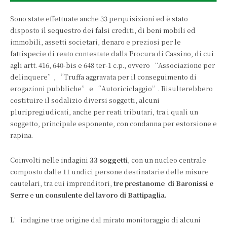
Sono state effettuate anche 33 perquisizioni ed è stato
disposto il sequestro dei falsi crediti, di beni mobili ed
immobili, assetti societari, denaro e preziosi per le
fattispecie di reato contestate dalla Procura di Cassino, di cui
agli artt. 416, 640-bis e 648 ter-1 c.p., ovvero “Associazione per
delinquere”, “Truffa aggravata per il conseguimento di
erogazioni pubbliche” e “Autoriciclaggio”. Risulterebbero
costituire il sodalizio diversi soggetti, alcuni
pluripregiudicati, anche per reati tributari, tra i quali un
soggetto, principale esponente, con condanna per estorsione e
rapina.
Coinvolti nelle indagini
33 soggetti
, con un nucleo centrale
composto dalle 11 undici persone destinatarie delle misure
cautelari, tra cui imprenditori,
tre prestanome di Baronissi e
Serre
e
un consulente del lavoro di Battipaglia.
L’indagine trae origine dal mirato monitoraggio di alcuni