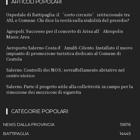
ARTICOLI POPOLARI
Ospedale di Battipaglia: il “corto circuito” istituzionale tra
ASL e Comune. Chi dice la verità sulla stabilità del presidio?
Agropoli. Successo per il concerto di Arisa all’Akropolis
Music Area
Aeroporto Salerno-Costa d’Amalfi-Cilento. Installato il nuovo
impianto di promozione turistica dedicato al Comune di
Centola
Salerno. Controlli dei N.O.S.: sovraffollamento abitativo nel
centro storico
Salerno. Parte il progetto utile alla collettività: in campo per la
rimozione dei mozziconi di sigaretta
CATEGORIE POPOLARI
NEWS DALLA PROVINCIA
15676
BATTIPAGLIA
14445