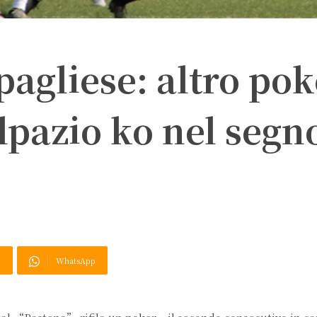
pagliese: altro po
lpazio ko nel segn
X
WhatsApp