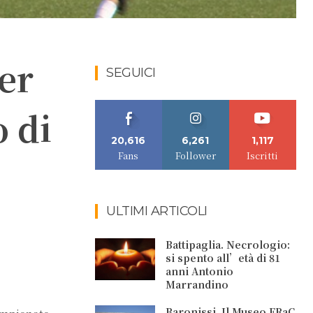
ker
SEGUICI
o di
20,616
6,261
1,117
Fans
Follower
Iscritti
ULTIMI ARTICOLI
Battipaglia. Necrologio:
si spento all’età di 81
anni Antonio
Marrandino
Baronissi. Il Museo FRaC