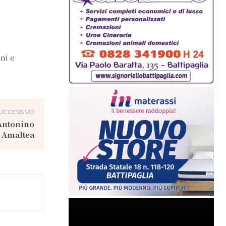
ni e
UCCESSIVO
 Antonino
Amaltea