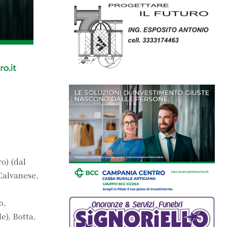
o) (dal
 Calvanese,
o,
e), Botta,