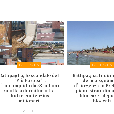
BATTIPAGLIA
BATTIPAGLIA
Battipaglia, lo scandalo del
Battipaglia. Inqu
“Più Europa”:
del mare, sum
l’incompiuta da 38 milioni
d’urgenza in Pref
ridotta a dormitorio tra
piano straordina
rifiuti e contenziosi
sbloccare i depu
milionari
bloccati