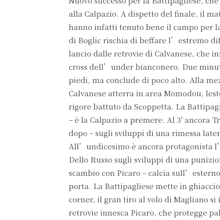
Nuovo successo per la Battipagliese, che
alla Calpazio. A dispetto del finale, il m
hanno infatti tenuto bene il campo per l
di Boglic rischia di beffare l’estremo d
lancio dalle retrovie di Calvanese, che 
cross dell’under bianconero. Due minuti 
piedi, ma conclude di poco alto. Alla me
Calvanese atterra in area Momodou, lesto 
rigore battuto da Scoppetta. La Battipag
– è la Calpazio a premere. Al 3′ ancora 
dopo – sugli sviluppi di una rimessa latera
All’undicesimo è ancora protagonista l’e
Dello Russo sugli sviluppi di una punizion
scambio con Picaro – calcia sull’esterno 
porta. La Battipagliese mette in ghiaccio 
corner, il gran tiro al volo di Magliano 
retrovie innesca Picaro, che protegge pall