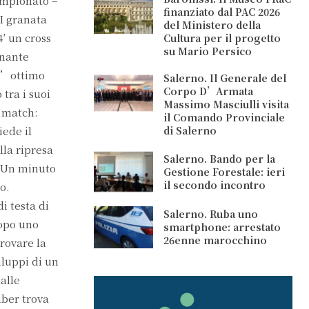
ampionato –
finanziato dal PAC 2026
 I granata
del Ministero della
′ un cross
Cultura per il progetto
su Mario Persico
inante
 l’ottimo
Salerno. Il Generale del
Corpo D’Armata
tra i suoi
Massimo Masciulli visita
l match:
il Comando Provinciale
iede il
di Salerno
lla ripresa
Salerno. Bando per la
. Un minuto
Gestione Forestale: ieri
il secondo incontro
o.
i testa di
Salerno. Ruba uno
dopo uno
smartphone: arrestato
26enne marocchino
rovare la
iluppi di un
alle
mber trova