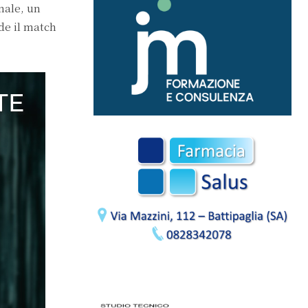
nale, un
de il match