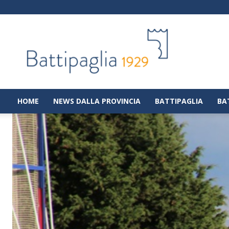
Battipaglia
1929
|
Notizie
dalla
città
di
HOME
NEWS DALLA PROVINCIA
BATTIPAGLIA
BA
Battipaglia