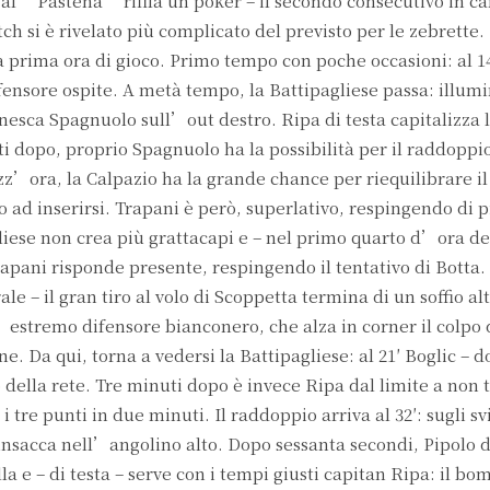
 al “Pastena” rifila un poker – il secondo consecutivo in c
atch si è rivelato più complicato del previsto per le zebrette.
a prima ora di gioco. Primo tempo con poche occasioni: al 14
ifensore ospite. A metà tempo, la Battipagliese passa: illum
innesca Spagnuolo sull’out destro. Ripa di testa capitalizza
dopo, proprio Spagnuolo ha la possibilità per il raddoppio 
zz’ora, la Calpazio ha la grande chance per riequilibrare i
ad inserirsi. Trapani è però, superlativo, respingendo di p
liese non crea più grattacapi e – nel primo quarto d’ora de
Trapani risponde presente, respingendo il tentativo di Botta
le – il gran tiro al volo di Scoppetta termina di un soffio alt
stremo difensore bianconero, che alza in corner il colpo d
e. Da qui, torna a vedersi la Battipagliese: al 21′ Boglic – 
della rete. Tre minuti dopo è invece Ripa dal limite a non t
i tre punti in due minuti. Il raddoppio arriva al 32′: sugli sv
si insacca nell’angolino alto. Dopo sessanta secondi, Pipolo d
a e – di testa – serve con i tempi giusti capitan Ripa: il bo