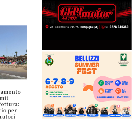
inamento
mit
ettura:
rio per
ratori