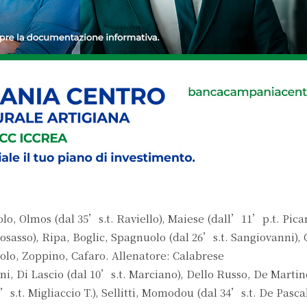
, Olmos (dal 35’s.t. Raviello), Maiese (dall’11’p.t. Picar
Losasso), Ripa, Boglic, Spagnuolo (dal 26’s.t. Sangiovanni),
tolo, Zoppino, Cafaro. Allenatore: Calabrese
, Di Lascio (dal 10’s.t. Marciano), Dello Russo, De Martin
’s.t. Migliaccio T.), Sellitti, Momodou (dal 34’s.t. De Pascal