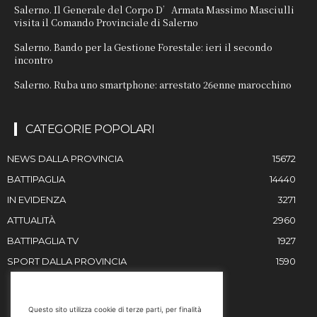
Salerno. Il Generale del Corpo D’Armata Massimo Masciulli
visita il Comando Provinciale di Salerno
Salerno. Bando per la Gestione Forestale: ieri il secondo
incontro
Salerno. Ruba uno smartphone: arrestato 26enne marocchino
CATEGORIE POPOLARI
NEWS DALLA PROVINCIA
15672
BATTIPAGLIA
14440
IN EVIDENZA
3271
ATTUALITÀ
2960
BATTIPAGLIA TV
1927
SPORT DALLA PROVINCIA
1590
RESTIAMO IN CONTATTO
Questo sito utilizza cookie di terze parti, per finalità