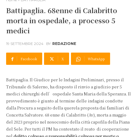
Battipaglia. 68enne di Calabritto
morta in ospedale, a processo 5
medici
19 SETTEMBRE 2024
BY
REDAZIONE
Facebook
X
WhatsApp
Battipaglia. Il Giudice per le Indagini Preliminari, presso il
Tribunale di Salerno, ha disposto il rinvio a giudizio per 5
medici chirurghi dell’ospedale Santa Maria della Speranza. Il
provvedimento è giunto al termine delle indagini condotte
dalla Procura a seguito della querela proposta dai familiari di
Concetta Salvatore. 68 enne di Calabritto (Av), morta a maggio
del 2023 proprio nel nosocomio della città capofila della Piana
del Sele. Per tutti il PM ha contestato il reato di cooperazione
nel
delitto colposo e responsabilità colposa per morte o