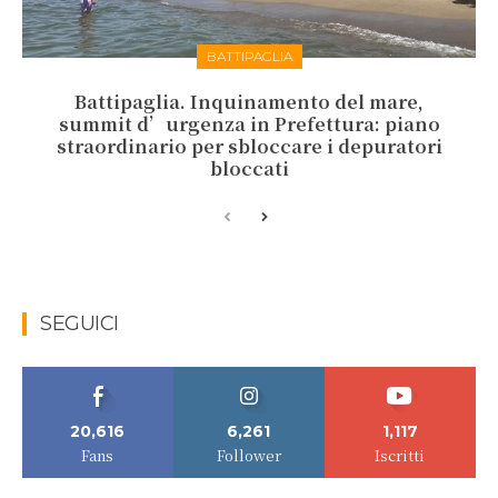
BATTIPAGLIA
Battipaglia. Inquinamento del mare,
summit d’urgenza in Prefettura: piano
straordinario per sbloccare i depuratori
bloccati
SEGUICI
20,616
6,261
1,117
Fans
Follower
Iscritti