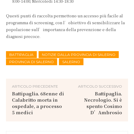
8:00-14:00; Mercoledì 14:30-18:30
Questi punti di raccolta permettono un accesso più facile al
programma di screening, con l’obiettivo di sensibilizzare la
popolazione sull’importanza della prevenzione e della
diagnosi precoce.
BATTIPAGLIA
NOTIZIE DALLA PROVINCIA DI SALERNO
PROVINCIA DI SALERNO
SALERNO
ARTICOLO PRECEDENTE
ARTICOLO SUCCESSIVO
Battipaglia. 68enne di
Battipaglia.
Calabritto morta in
Necrologio. Si è
ospedale, a processo
spento Cosimo
5 medici
D’Ambrosio