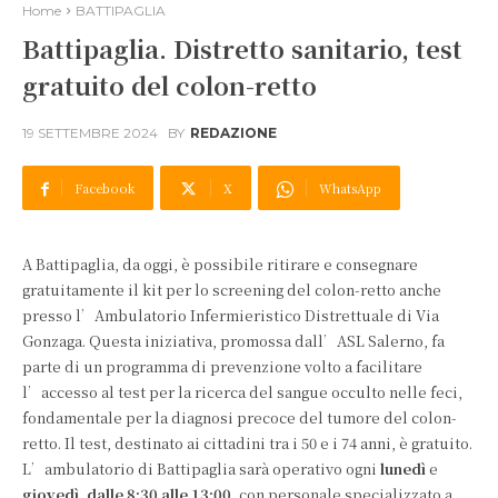
Home
BATTIPAGLIA
Battipaglia. Distretto sanitario, test
gratuito del colon-retto
19 SETTEMBRE 2024
BY
REDAZIONE
Facebook
X
WhatsApp
A Battipaglia, da oggi, è possibile ritirare e consegnare
gratuitamente il kit per lo screening del colon-retto anche
presso l’Ambulatorio Infermieristico Distrettuale di Via
Gonzaga. Questa iniziativa, promossa dall’ASL Salerno, fa
parte di un programma di prevenzione volto a facilitare
l’accesso al test per la ricerca del sangue occulto nelle feci,
fondamentale per la diagnosi precoce del tumore del colon-
retto. Il test, destinato ai cittadini tra i 50 e i 74 anni, è gratuito.
L’ambulatorio di Battipaglia sarà operativo ogni
lunedì
e
giovedì
,
dalle
8:30 alle 13:00
, con personale specializzato a