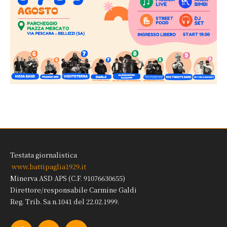
Testata giornalistica
www.battipaglia1929.it
Minerva ASD APS (C.F. 91076630655)
Direttore/responsabile Carmine Galdi
Reg. Trib. Sa n.1041 del 22.02.1999.