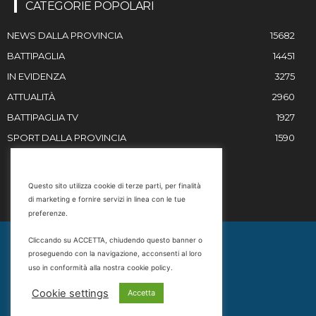
CATEGORIE POPOLARI
NEWS DALLA PROVINCIA
15682
BATTIPAGLIA
14451
IN EVIDENZA
3275
ATTUALITÀ
2960
BATTIPAGLIA TV
1927
SPORT DALLA PROVINCIA
1590
RESTIAMO IN CONTATTO
Questo sito utilizza cookie di terze parti, per finalità
di marketing e fornire servizi in linea con le tue
Email
preferenze.
info@battipaglia1929.it
Cliccando su ACCETTA, chiudendo questo banner o
marketing@battipaglia1929.it
proseguendo con la navigazione, acconsenti al loro
carminegaldi@virgilio.it
uso in conformità alla nostra cookie policy.
Tel. 0828 302801
Cookie settings
Accetta