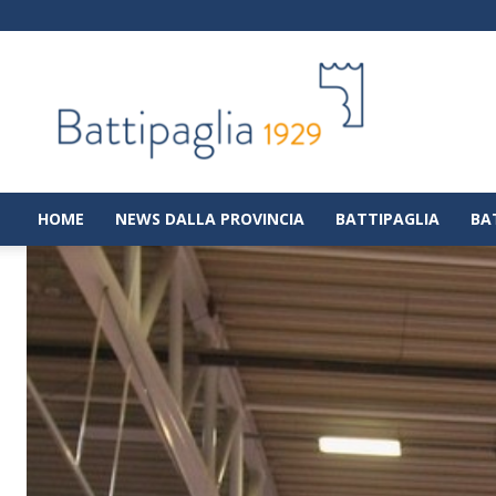
Battipaglia
1929
|
Notizie
dalla
città
di
HOME
NEWS DALLA PROVINCIA
BATTIPAGLIA
BA
Battipaglia