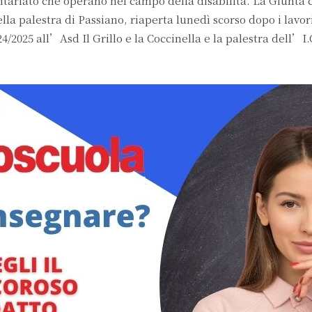
lontariato che operano nel campo della disabilità. La Giunt
lla palestra di Passiano, riaperta lunedì scorso dopo i lavori
/2025 all’Asd Il Grillo e la Coccinella e la palestra dell’I.