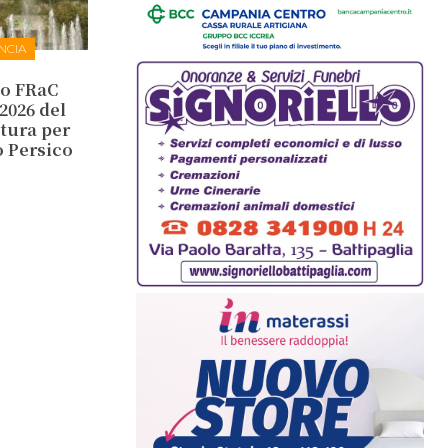
NCIA
eo FRaC
2026 del
ltura per
o Persico