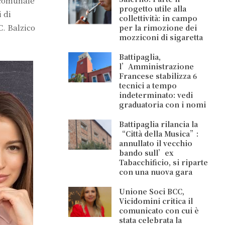
a comunale
progetto utile alla
 di
collettività: in campo
C. Balzico
per la rimozione dei
mozziconi di sigaretta
Battipaglia,
l’Amministrazione
Francese stabilizza 6
tecnici a tempo
indeterminato: vedi
graduatoria con i nomi
Battipaglia rilancia la
“Città della Musica”:
annullato il vecchio
bando sull’ex
Tabacchificio, si riparte
con una nuova gara
Unione Soci BCC,
Vicidomini critica il
comunicato con cui è
stata celebrata la