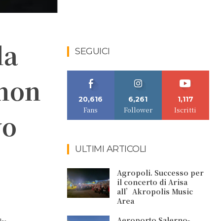
la
SEGUICI
 non
20,616
6,261
1,117
Fans
Follower
Iscritti
vo
ULTIMI ARTICOLI
Agropoli. Successo per
il concerto di Arisa
all’Akropolis Music
Area
Aeroporto Salerno-