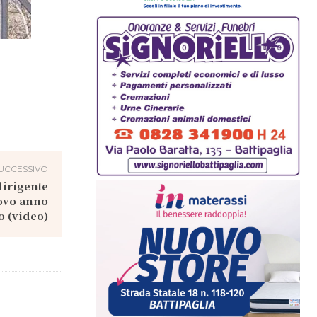
UCCESSIVO
 dirigente
uovo anno
o (video)