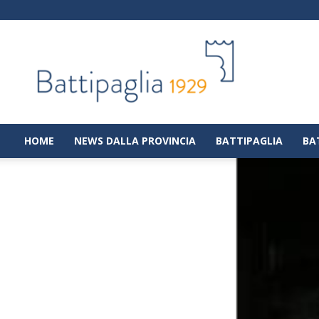
Battipaglia
1929
|
Notizie
dalla
città
di
HOME
NEWS DALLA PROVINCIA
BATTIPAGLIA
BA
Battipaglia