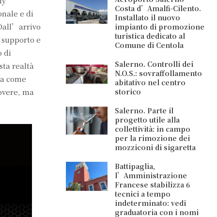
ly
Costa d’Amalfi-Cilento.
onale e di
Installato il nuovo
Dall’arrivo
impianto di promozione
turistica dedicato al
 supporto e
Comune di Centola
o di
Salerno. Controlli dei
sta realtà
N.O.S.: sovraffollamento
era come
abitativo nel centro
overe, ma
storico
Salerno. Parte il
progetto utile alla
collettività: in campo
per la rimozione dei
mozziconi di sigaretta
Battipaglia,
l’Amministrazione
Francese stabilizza 6
tecnici a tempo
indeterminato: vedi
graduatoria con i nomi