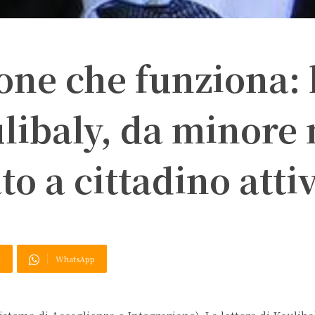
ne che funziona: 
ulibaly, da minore
 a cittadino atti
X
WhatsApp