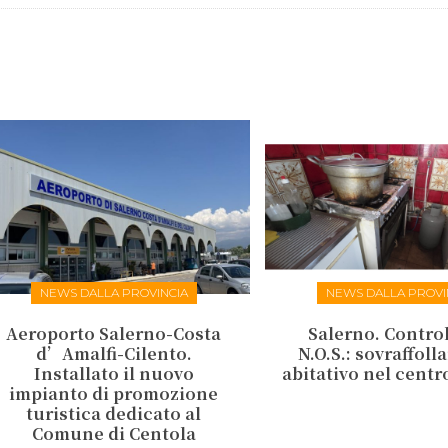
NEWS DALLA PROVINCIA
NEWS DALLA PROVI
Aeroporto Salerno-Costa
Salerno. Control
d’Amalfi-Cilento.
N.O.S.: sovraffol
Installato il nuovo
abitativo nel centr
impianto di promozione
turistica dedicato al
Comune di Centola