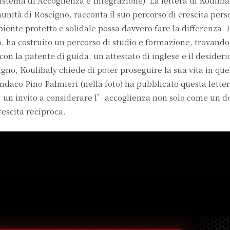
istema di Accoglienza e Integrazione). La lettera di Kouliba
ità di Roscigno, racconta il suo percorso di crescita pers
ente protetto e solidale possa davvero fare la differenza. 
 ha costruito un percorso di studio e formazione, trovando
on la patente di guida, un attestato di inglese e il desideri
igno, Koulibaly chiede di poter proseguire la sua vita in que
indaco Pino Palmieri (nella foto) ha pubblicato questa lett
 un invito a considerare l’accoglienza non solo come un d
escita reciproca.