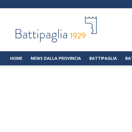
Battipaglia
1929
|
Notizie
dalla
città
di
HOME
NEWS DALLA PROVINCIA
BATTIPAGLIA
BA
Battipaglia