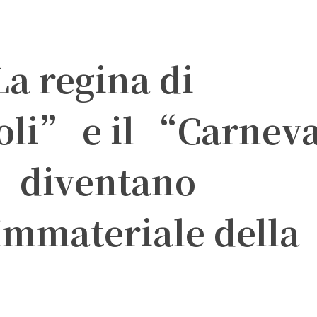
a regina di
oli” e il “Carneva
” diventano
Immateriale della