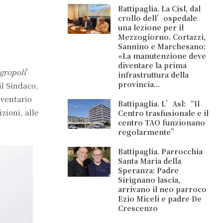
Battipaglia. La Cisl, dal
crollo dell’ospedale
una lezione per il
Mezzogiorno. Cortazzi,
Sannino e Marchesano:
«La manutenzione deve
diventare la prima
gropoli
’
infrastruttura della
provincia...
l Sindaco,
nventario
Battipaglia. L’Asl: “Il
zioni, alle
Centro trasfusionale e il
centro TAO funzionano
regolarmente”
Battipaglia. Parrocchia
Santa Maria della
Speranza: Padre
Sirignano lascia,
arrivano il neo parroco
Ezio Miceli e padre De
Crescenzo