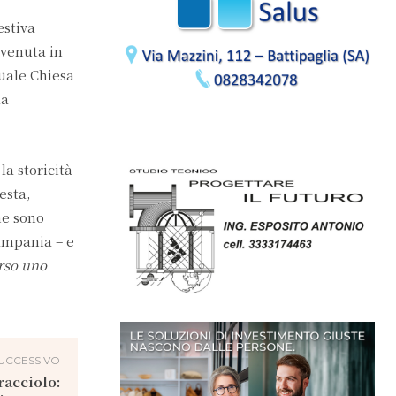
estiva
nvenuta in
uale Chiesa
la
a storicità
esta,
he sono
Campania – e
erso uno
UCCESSIVO
racciolo: