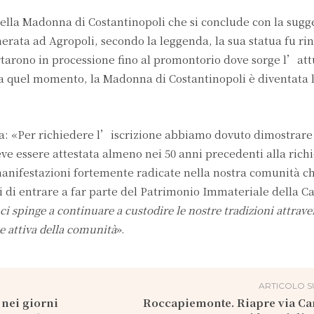
a della Madonna di Costantinopoli che si conclude con la sugg
rata ad Agropoli, secondo la leggenda, la sua statua fu ri
rtarono in processione fino al promontorio dove sorge l’att
 Da quel momento, la Madonna di Costantinopoli è diventata 
ra: «Per richiedere l’iscrizione abbiamo dovuto dimostrare l
eve essere attestata almeno nei 50 anni precedenti alla richi
anifestazioni fortemente radicate nella nostra comunità c
li di entrare a far parte del Patrimonio Immateriale della 
ci spinge a continuare a custodire le nostre tradizioni attrav
ne attiva della comunità
».
ARTICOLO S
 nei giorni
Roccapiemonte. Riapre via Ca