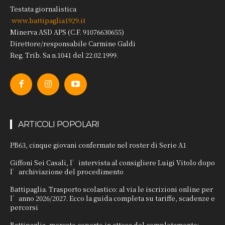
Testata giornalistica
www.battipaglia1929.it
Minerva ASD APS (C.F. 91076630655)
Direttore/responsabile Carmine Galdi
Reg. Trib. Sa n.1041 del 22.02.1999.
ARTICOLI POPOLARI
PB63, cinque giovani confermate nel roster di Serie A1
Giffoni Sei Casali, l’intervista al consigliere Luigi Vitolo dopo
l’archiviazione del procedimento
Battipaglia. Trasporto scolastico: al via le iscrizioni online per
l’anno 2026/2027. Ecco la guida completa su tariffe, scadenze e
percorsi
Battipaglia, mercato coperto in attesa del completamento: