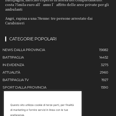
costa 75mila euro all’anno l’affitto delle aree private per gli
ambulanti
Angri, rapina a una 78enne: tre persone arrestate dai
Carabinieri
CATEGORIE POPOLARI
NEWS DALLA PROVINCIA
15682
BATTIPAGLIA
14452
IN EVIDENZA
3275
ATTUALITÀ
2960
BATTIPAGLIA TV
1927
SPORT DALLA PROVINCIA
1590
RESTIAMO IN CONTATTO
Questo sito utilizza cookie di terze parti, per finalità
di marketing e fornire servizi in linea con le tue
Email
preferenze.