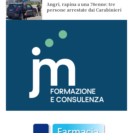
Angri, rapina a una 78enne: tre
persone arrestate dai Carabinieri