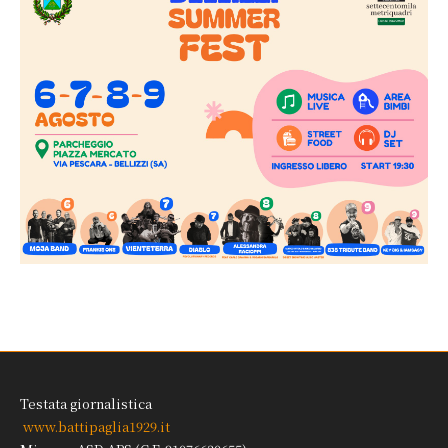
Testata giornalistica
www.battipaglia1929.it