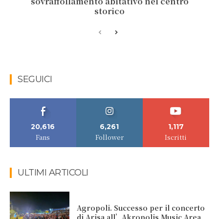
sovraffollamento abitativo nel centro
storico
SEGUICI
20,616
6,261
1,117
Fans
Follower
Iscritti
ULTIMI ARTICOLI
Agropoli. Successo per il concerto
di Arisa all’Akropolis Music Area