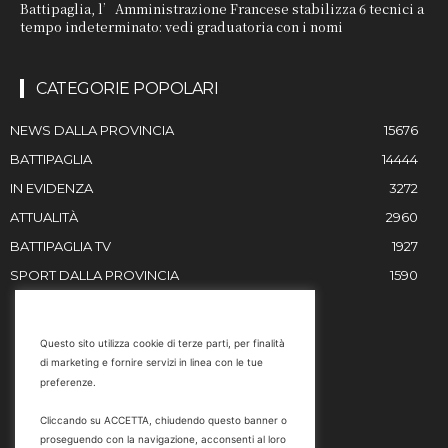
Battipaglia, l’Amministrazione Francese stabilizza 6 tecnici a
tempo indeterminato: vedi graduatoria con i nomi
CATEGORIE POPOLARI
NEWS DALLA PROVINCIA
15676
BATTIPAGLIA
14444
IN EVIDENZA
3272
ATTUALITÀ
2960
BATTIPAGLIA TV
1927
SPORT DALLA PROVINCIA
1590
RESTIAMO IN CONTATTO
Questo sito utilizza cookie di terze parti, per finalità
di marketing e fornire servizi in linea con le tue
Email
preferenze.
info@battipaglia1929.it
Cliccando su ACCETTA, chiudendo questo banner o
marketing@battipaglia1929.it
proseguendo con la navigazione, acconsenti al loro