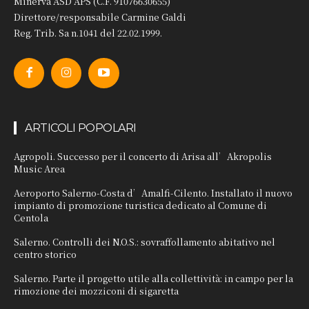
Minerva ASD APS (C.F. 91076630655)
Direttore/responsabile Carmine Galdi
Reg. Trib. Sa n.1041 del 22.02.1999.
ARTICOLI POPOLARI
Agropoli. Successo per il concerto di Arisa all’Akropolis
Music Area
Aeroporto Salerno-Costa d’Amalfi-Cilento. Installato il nuovo
impianto di promozione turistica dedicato al Comune di
Centola
Salerno. Controlli dei N.O.S.: sovraffollamento abitativo nel
centro storico
Salerno. Parte il progetto utile alla collettività: in campo per la
rimozione dei mozziconi di sigaretta