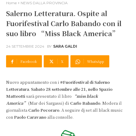
Home
NEWS DALLA PROVINCIA
Salerno Letteratura. Ospite al
Fuorifestival Carlo Babando con il
suo libro “Miss Black America”
24 SETTEMBRE 2024
BY
SARA GALDI
Facebook
X
WhatsApp
Nuovo appuntamento con i
#Fuorifestival di Salerno
Letteratura
.
Sabato 28 settembre alle 21, nello Spazio
Matteotti
sarà presentato il libro
“miss black
America”
(Mar dei Sargassi) di
Carlo Babando
. Modera il
giornalista
Carlo Pecoraro
. A seguire dj set all black music
con
Paolo Caravano
alla consolle.