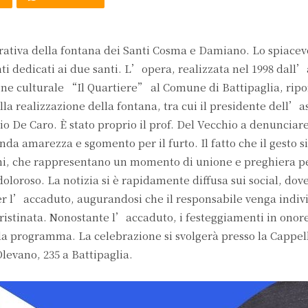
ativa della fontana dei Santi Cosma e Damiano. Lo spiacevo
i dedicati ai due santi. L’opera, realizzata nel 1998 dall’
one culturale “Il Quartiere” al Comune di Battipaglia, ripo
la realizzazione della fontana, tra cui il presidente dell’a
vio De Caro. È stato proprio il prof. Del Vecchio a denunciar
da amarezza e sgomento per il furto. Il fatto che il gesto s
oni, che rappresentano un momento di unione e preghiera pe
loroso. La notizia si è rapidamente diffusa sui social, dov
er l’accaduto, augurandosi che il responsabile venga indiv
pristinata. Nonostante l’accaduto, i festeggiamenti in onore
programma. La celebrazione si svolgerà presso la Cappell
levano, 235 a Battipaglia.