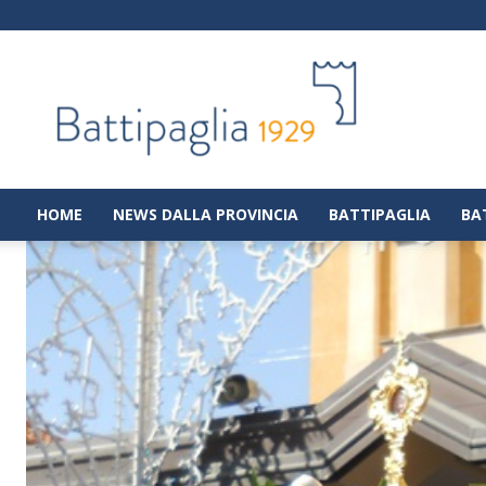
Battipaglia
1929
|
Notizie
dalla
città
di
HOME
NEWS DALLA PROVINCIA
BATTIPAGLIA
BA
Battipaglia