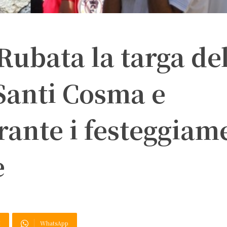
 Rubata la targa de
Santi Cosma e
ante i festeggiam
e
X
WhatsApp