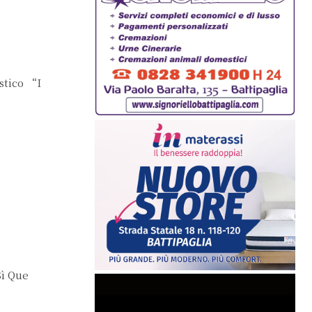
stico “I
Sì Que