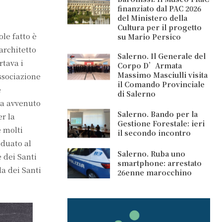
finanziato dal PAC 2026
del Ministero della
Cultura per il progetto
le fatto è
su Mario Persico
architetto
Salerno. Il Generale del
rtava i
Corpo D’Armata
Massimo Masciulli visita
ssociazione
il Comando Provinciale
e
di Salerno
ia avvenuto
Salerno. Bando per la
r la
Gestione Forestale: ieri
e molti
il secondo incontro
iduato al
Salerno. Ruba uno
 dei Santi
smartphone: arrestato
a dei Santi
26enne marocchino