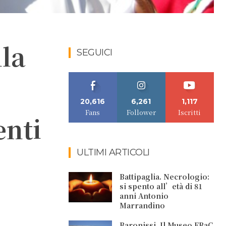
lla
SEGUICI
20,616
6,261
1,117
Fans
Follower
Iscritti
enti
ULTIMI ARTICOLI
Battipaglia. Necrologio:
si spento all’età di 81
anni Antonio
Marrandino
Baronissi. Il Museo FRaC