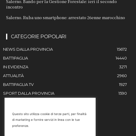
Salerno. Bando per la Gestione Forestale: ieri il secondo
incontro
Salerno. Ruba uno smartphone: arrestato 26enne marocchino
CATEGORIE POPOLARI
NEWS DALLA PROVINCIA
15672
BATTIPAGLIA
14440
IN EVIDENZA
3271
ATTUALITÀ
2960
BATTIPAGLIA TV
1927
SPORT DALLA PROVINCIA
1590
RESTIAMO IN CONTATTO
Questo sito utilizza cookie di terze parti, per finalità
di marketing e fornire servizi in linea con le tue
Email
preferenze.
info@battipaglia1929.it