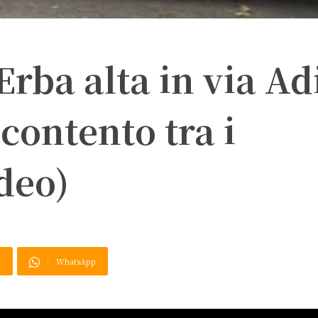
Erba alta in via Ad
lcontento tra i
ideo)
X
WhatsApp