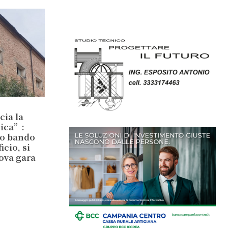
cia la
sica”:
io bando
cio, si
ova gara