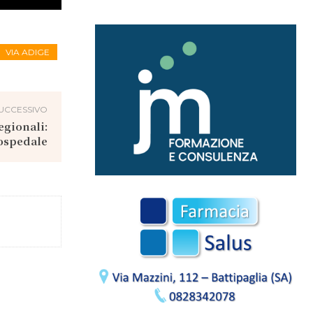
VIA ADIGE
UCCESSIVO
egionali:
 ospedale