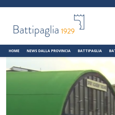
Battipaglia
1929
|
Notizie
dalla
città
di
HOME
NEWS DALLA PROVINCIA
BATTIPAGLIA
BA
Battipaglia