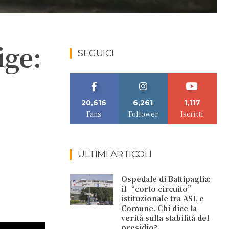
ige:
SEGUICI
20,616
6,261
1,117
Fans
Follower
Iscritti
ULTIMI ARTICOLI
Ospedale di Battipaglia:
il “corto circuito”
istituzionale tra ASL e
Comune. Chi dice la
verità sulla stabilità del
presidio?