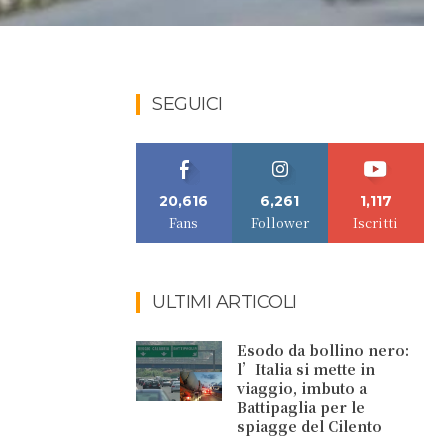
SEGUICI
20,616
6,261
1,117
Fans
Follower
Iscritti
ULTIMI ARTICOLI
Esodo da bollino nero:
l’Italia si mette in
viaggio, imbuto a
Battipaglia per le
spiagge del Cilento