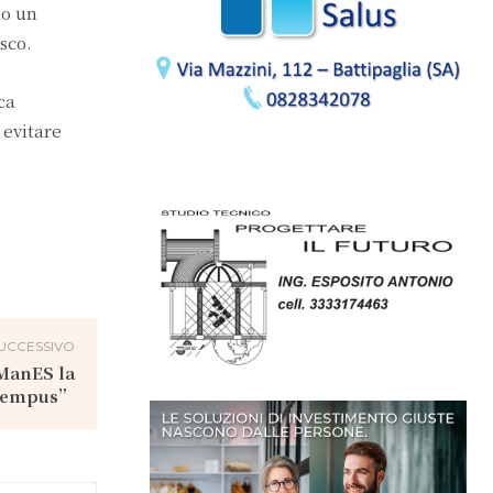
to un
sco.
ca
 evitare
UCCESSIVO
 ManES la
“Tempus”