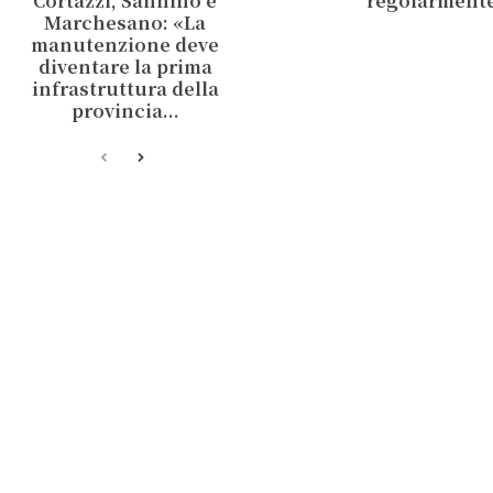
Cortazzi, Sannino e
regolarment
Marchesano: «La
manutenzione deve
diventare la prima
infrastruttura della
provincia...