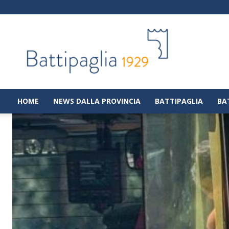
Battipaglia
1929
|
Notizie
dalla
città
di
HOME
NEWS DALLA PROVINCIA
BATTIPAGLIA
BA
Battipaglia