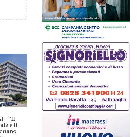
l: “Il
le e il
ionano