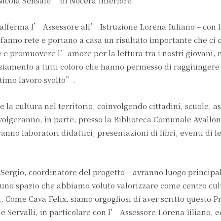
Nicola Sensale” di Nocera Inferiore.
afferma l’ Assessore all’ Istruzione Lorena Iuliano – con l
e fanno rete e portano a casa un risultato importante che ci 
e e promuovere l’amore per la lettura tra i nostri giovani,
aziamento a tutti coloro che hanno permesso di raggiungere
ttimo lavoro svolto”.
 la cultura nel territorio, coinvolgendo cittadini, scuole, a
i svolgeranno, in parte, presso la Biblioteca Comunale Avallo
ranno laboratori didattici, presentazioni di libri, eventi di l
 Sergio, coordinatore del progetto – avranno luogo princip
 uno spazio che abbiamo voluto valorizzare come centro cul
i. Come Cava Felix, siamo orgogliosi di aver scritto questo P
ervalli, in particolare con l’ Assessore Lorena Iiliano, e