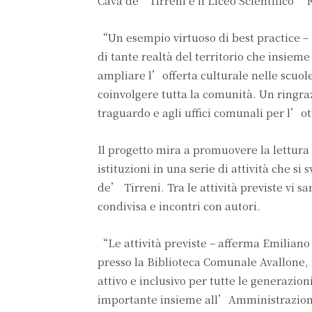
Cava de’Tirreni e il Liceo Scientifico “
“Un esempio virtuoso di best practice – 
di tante realtà del territorio che insiem
ampliare l’offerta culturale nelle scuol
coinvolgere tutta la comunità. Un ringr
traguardo e agli uffici comunali per l’o
Il progetto mira a promuovere la lettura e
istituzioni in una serie di attività che s
de’ Tirreni. Tra le attività previste vi sa
condivisa e incontri con autori.
“Le attività previste – afferma Emiliano
presso la Biblioteca Comunale Avallone,
attivo e inclusivo per tutte le generazion
importante insieme all’Amministrazione S