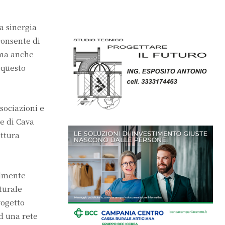
a sinergia
consente di
 ma anche
 questo
ssociazioni e
ne di Cava
ettura
almente
turale
rogetto
d una rete