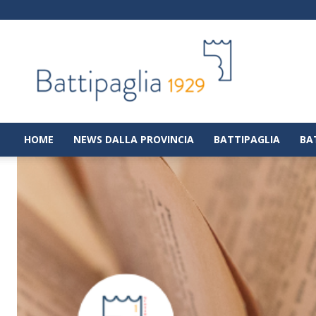
Battipaglia
1929
|
Notizie
dalla
città
di
HOME
NEWS DALLA PROVINCIA
BATTIPAGLIA
BA
Battipaglia