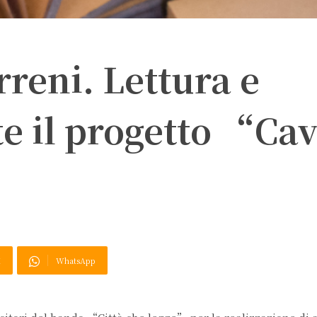
reni. Lettura e
te il progetto “Ca
X
WhatsApp