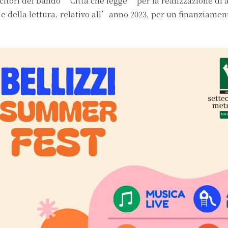
citori del bando “Città che legge” per la realizzazione di a
 e della lettura, relativo all’anno 2023, per un finanziamen