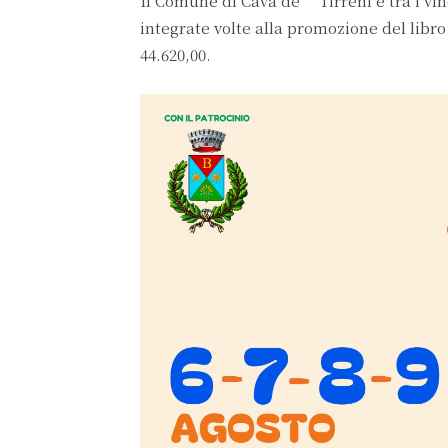
Il Comune di Cava de’ Tirreni è tra i vin
integrate volte alla promozione del libro
44.620,00.