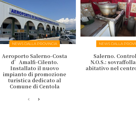
NEWS DALLA PROVINCIA
NEWS DALLA PROVI
Aeroporto Salerno-Costa
Salerno. Control
d’Amalfi-Cilento.
N.O.S.: sovraffol
Installato il nuovo
abitativo nel centr
impianto di promozione
turistica dedicato al
Comune di Centola