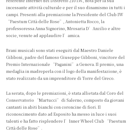
referente Internet del Distretto 210 I.W., nota per la sua
incessante attività culturale e per il suo dinamismo in tutti i
campi. Presenti alla premiazione la Presidente del Club IW
“Paestum Città delle Rose”, Antonietta Rocco, la
professoressa Anna Signorino, Mrosaria D’Anzilio e altre
socie, venute ad applaudire l’amica.
Brani musicali sono stati eseguiti dal Maestro Daniele
Gibboni, padre del famoso Giuseppe Gibboni, vincitore del
Premio Internazionale “Paganini” a Genova. Il premio, una
medaglia in madreperla con il logo della manifestazione, è
stato realizzato da un imprenditore di Torre del Greco.
La serata, dopo le premiazioni, è stata allietata dal Coro del
Conservatorio “Martucci” di Salerno, composto da giovani
cantanti in abiti bianchi con coroncine di fiori. Il
riconoscimento dato ad Esposito ha messo in luce i suoi
talenti e ha fatto risplendere l’Inner Wheel Club “Paestum
Città delle Rose”.