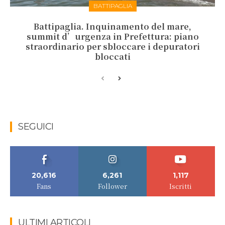
BATTIPAGLIA
Battipaglia. Inquinamento del mare,
summit d’urgenza in Prefettura: piano
straordinario per sbloccare i depuratori
bloccati
SEGUICI
20,616
6,261
1,117
Fans
Follower
Iscritti
ULTIMI ARTICOLI