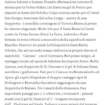
ripresa Salerno e Somma. Pesante affermazione esterna di
misura per la Virtus Stabia, cui basta un gol di Porzio per
imporsi ai danni del Solofra. Colpo esterno anche per il Castel
San Giorgio: trascinati dal solito Longo – autore di una
doppietta – i rossoblu costringono il Victoria Marra al primo
ko interno stagionale. Netto tris per il Santa Maria la Carità
contro la Virtus Serino (foto): La Torre, Labriola e Pinto
firmano la terza vittoria consecutiva della squadra di mister
Maschio. Ritrova i tre punti la Polisportiva Santa Maria
Cilento, che nel secondo tempo indirizza in proprio favore il
match del “Carrano” con il Cervinara. Nel primo tempo, al
vantaggio locale ad opera di Sabatino ha risposto Pesce. Nella
ripresa, una doppietta di Di Giacomo e il gol di Salzano fanno
sorridere i giallorossi. Pari per 2-2 invece tra Montemiletto ed
Apice: gli ospiti dilapidano il doppio vantaggio (gol di
Perlingieri e Mercaldo) facendosi raggiungere da una
doppietta di Malano. Tre i match della domenica. Due
importanti pareggi per 1-1: a Buccino, i rossoneri – passati
avanti con il gol di Guatieri al 7′ – vengono recuperati
dall’Ebolitana nel finale. Tedesco a nove minuti dal termine