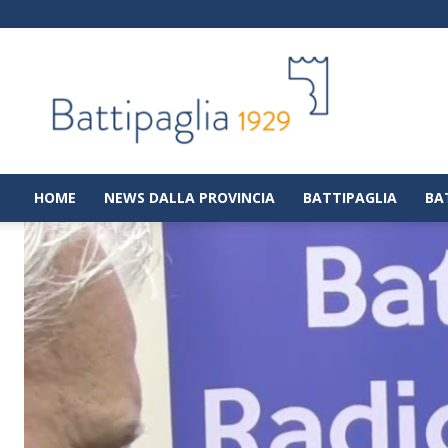
Battipaglia
1929
|
Notizie
dalla
città
di
HOME
NEWS DALLA PROVINCIA
BATTIPAGLIA
BA
Battipaglia