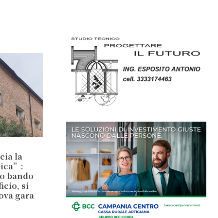
cia la
sica”:
io bando
cio, si
ova gara