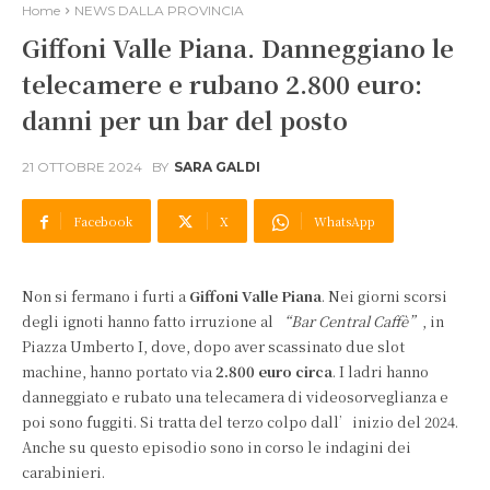
Home
NEWS DALLA PROVINCIA
Giffoni Valle Piana. Danneggiano le
telecamere e rubano 2.800 euro:
danni per un bar del posto
21 OTTOBRE 2024
BY
SARA GALDI
Facebook
X
WhatsApp
Non si fermano i furti a
Giffoni Valle Piana
. Nei giorni scorsi
degli ignoti hanno fatto irruzione al
“Bar Central Caffè”
, in
Piazza Umberto I, dove, dopo aver scassinato due slot
machine, hanno portato via
2.800 euro circa
. I ladri hanno
danneggiato e rubato una telecamera di videosorveglianza e
poi sono fuggiti. Si tratta del terzo colpo dall’inizio del 2024.
Anche su questo episodio sono in corso le indagini dei
carabinieri.