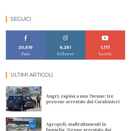
SEGUICI
20,616
6,261
1,117
Fans
Follower
Iscritti
ULTIMI ARTICOLI
Angri, rapina a una 78enne: tre
persone arrestate dai Carabinieri
Agropoli, maltrattamenti in
famiglia: 31enne arrestato dai