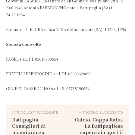
Giovanni FABBROCINO nato a San Gennaro Vesuviano (NA) il
2.08.1948 Antonio FABBROCINO nato a Battipaglia (SA) il
24.12.1984
Eleonora DI FLORA nata a Vallo della Lucania (SA) il 15.04.1956
Società coinvolte
FAGEL s.r.1. P.I. 03610700654
FRATELLI FABBROCINO s.r.l. P.I. 05203620652
GRUPPO FABBROCINO s.r.1. P.I. 05718190654
ARTICOLO PRECEDENTE
ARTICOLO SUCCESSIVO
Battipaglia.
Calcio. Coppa Italia.
Consiglieri di
La Battipagliese
maggioranza
supera ai rigori il