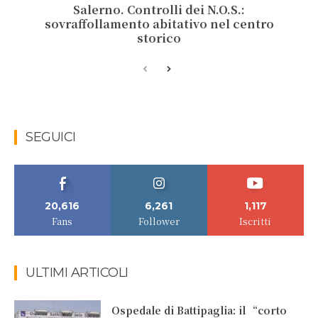
Salerno. Controlli dei N.O.S.:
sovraffollamento abitativo nel centro
storico
SEGUICI
20,616
6,261
1,117
Fans
Follower
Iscritti
ULTIMI ARTICOLI
Ospedale di Battipaglia: il “corto