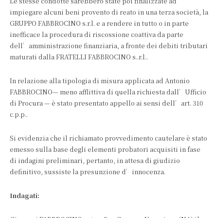
Le stesse condotte sarebbero state poi finalizzate ad
impiegare alcuni beni provento di reato in una terza società, la
GRUPPO FABBROCINO s.r.l. e a rendere in tutto o in parte
inefficace la procedura di riscossione coattiva da parte
dell’amministrazione finanziaria, a fronte dei debiti tributari
maturati dalla FRATELLI FABBROCINO s..r.l..
In relazione alla tipologia di misura applicata ad Antonio
FABBROCINO— meno afflittiva di quella richiesta dall’Ufficio
di Procura — è stato presentato appello ai sensi dell’art. 310
c.p.p..
Si evidenzia che il richiamato provvedimento cautelare è stato
emesso sulla base degli elementi probatori acquisiti in fase
di indagini preliminari, pertanto, in attesa di giudizio
definitivo, sussiste la presunzione d’innocenza.
Indagati: