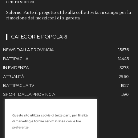
centro storico
Salerno. Parte il progetto utile alla collettività: in campo per la
rimozione dei mozziconi di sigaretta
CATEGORIE POPOLARI
NEWS DALLA PROVINCIA
15676
BATTIPAGLIA
14445
IN EVIDENZA
3273
ATTUALITÀ
2960
BATTIPAGLIA TV
1927
SPORT DALLA PROVINCIA
1590
RESTIAMO IN CONTATTO
Questo sito utilizza cookie di terze parti, per finalità
di marketing e fornire servizi in linea con le tue
Email
preferenze.
info@battipaglia1929.it