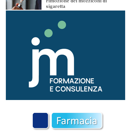
rimozione dei mozziconi di
sigaretta