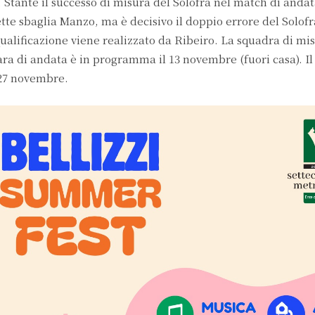
1. Stante il successo di misura del Solofra nel match di andat
rette sbaglia Manzo, ma è decisivo il doppio errore del Solof
 qualificazione viene realizzato da Ribeiro. La squadra di mi
 gara di andata è in programma il 13 novembre (fuori casa). I
l 27 novembre.