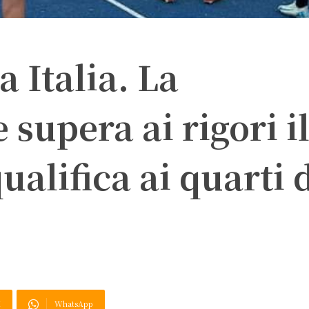
 Italia. La
 supera ai rigori i
qualifica ai quarti 
X
WhatsApp