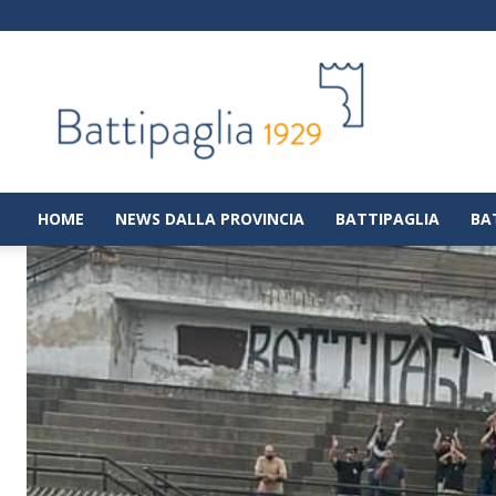
Battipaglia
1929
|
Notizie
dalla
città
di
HOME
NEWS DALLA PROVINCIA
BATTIPAGLIA
BA
Battipaglia