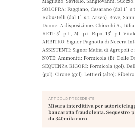
Magliano, Saviello, Sangiovanni, Suozzo.
SOLOFRA: Faggiano, Cesarano (dal 1’s.t. S
Robustelli (dal 1’s.t. Arzeo), Bove, Sannia
Donne. A disposizione: Chiocchi A., Iuli
RETI: 5’p.t., 24’p.t. Ripa, 13’p.t. Vital
ARBITRO: Signor Pagnotta di Nocera Inf
ASSISTENTI: Signor Maffia di Agropoli e s
NOTE: Ammoniti: Formicola (B); Delle Don
SEQUENZA RIGORI: Formicola (gol), Delle 
(gol); Cirone (gol), Lettieri (alto); Ribeiro 
ARTICOLO PRECEDENTE
Misura interdittiva per autoriciclag
bancarotta fraudolenta. Sequestro 
da 340mila euro