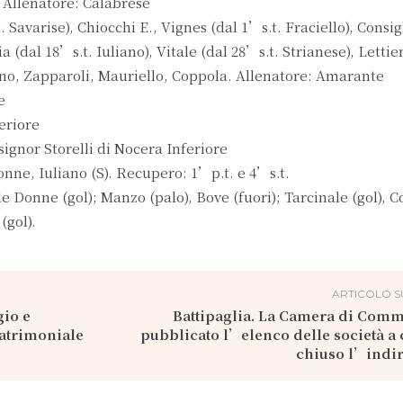
 Allenatore: Calabrese
avarise), Chiocchi E., Vignes (dal 1’s.t. Fraciello), Consig
 (dal 18’s.t. Iuliano), Vitale (dal 28’s.t. Strianese), Lettier
ano, Zapparoli, Mauriello, Coppola. Allenatore: Amarante
e
eriore
ignor Storelli di Nocera Inferiore
ne, Iuliano (S). Recupero: 1’p.t. e 4’s.t.
Donne (gol); Manzo (palo), Bove (fuori); Tarcinale (gol), C
(gol).
ARTICOLO S
gio e
Battipaglia. La Camera di Comm
patrimoniale
pubblicato l’elenco delle società a 
chiuso l’indir