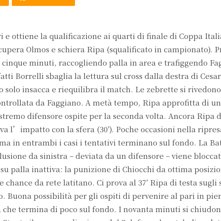
i e ottiene la qualificazione ai quarti di finale di Coppa Ital
cupera Olmos e schiera Ripa (squalificato in campionato). Pr
inque minuti, raccogliendo palla in area e trafiggendo Fag
atti Borrelli sbaglia la lettura sul cross dalla destra di Cesa
to solo insacca e riequilibra il match. Le zebrette si rivedono
ntrollata da Faggiano. A metà tempo, Ripa approfitta di un
stremo difensore ospite per la seconda volta. Ancora Ripa d
va l’impatto con la sfera (30′). Poche occasioni nella ripresa
– ma in entrambi i casi i tentativi terminano sul fondo. La Ba
clusione da sinistra – deviata da un difensore – viene blocca
su palla inattiva: la punizione di Chiocchi da ottima posiz
e chance da rete latitano. Ci prova al 37′ Ripa di testa sugli 
. Buona possibilità per gli ospiti di pervenire al pari in pie
rea che termina di poco sul fondo. I novanta minuti si chiud