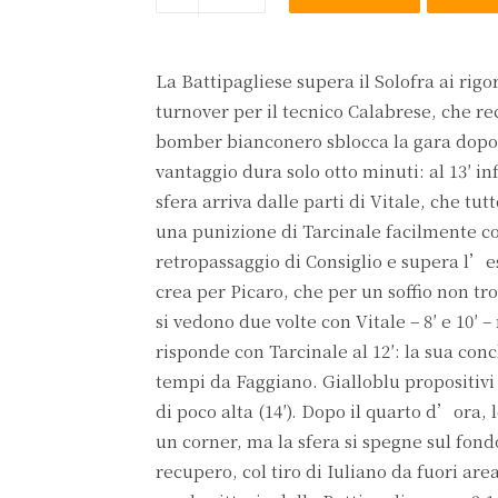
La Battipagliese supera il Solofra ai rigor
turnover per il tecnico Calabrese, che re
bomber bianconero sblocca la gara dopo c
vantaggio dura solo otto minuti: al 13′ inf
sfera arriva dalle parti di Vitale, che tut
una punizione di Tarcinale facilmente co
retropassaggio di Consiglio e supera l’e
crea per Picaro, che per un soffio non tro
si vedono due volte con Vitale – 8′ e 10′ 
risponde con Tarcinale al 12′: la sua con
tempi da Faggiano. Gialloblu propositivi 
di poco alta (14′). Dopo il quarto d’ora, l
un corner, ma la sfera si spegne sul fondo
recupero, col tiro di Iuliano da fuori a