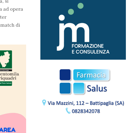
a, si
ra ad opera
ster
l match di