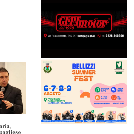
aria,
ipagliese