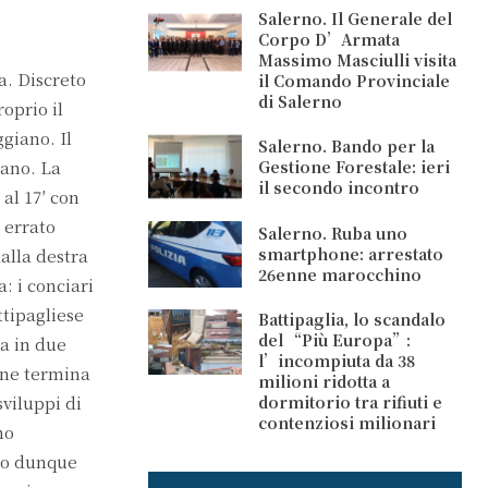
Salerno. Il Generale del
Corpo D’Armata
Massimo Masciulli visita
ia. Discreto
il Comando Provinciale
di Salerno
oprio il
giano. Il
Salerno. Bando per la
Gestione Forestale: ieri
rano. La
il secondo incontro
 al 17′ con
 errato
Salerno. Ruba uno
smartphone: arrestato
alla destra
26enne marocchino
: i conciari
ttipagliese
Battipaglia, lo scandalo
del “Più Europa”:
ta in due
l’incompiuta da 38
ione termina
milioni ridotta a
dormitorio tra rifiuti e
sviluppi di
contenziosi milionari
no
ono dunque