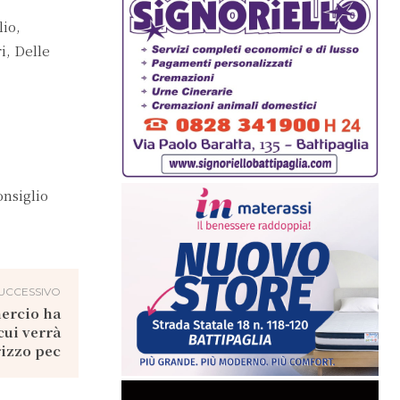
lio,
i, Delle
onsiglio
UCCESSIVO
ercio ha
cui verrà
izzo pec