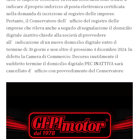
indicare
il
proprio indirizzo
di
posta elettronica certificata
nella domanda di iscrizione al registro delle imprese.
Pertanto, il Conservatore dell’ufficio del registro delle
imprese che rileva anche a seguilo
di
segnalazione il
domicilio
digitale
inattivo
chiede alla società
di
provvedere
all’indicazione
di
un nuovo domicilio digitale entro il
termine di 30 giorni e non oltre il prossimo 4 dicembre 2024. In
difetto la Camera di Commercio. Decorso inutilmente il
suddetto termine il domicilio digitale/PEC INATTIVA sarà
cancellato d’ufficio con provvedimento del Conservatore.