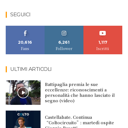
SEGUICI
20,616
6,261
1,117
Fans
Follower
Iscritti
ULTIMI ARTICOLI
Battipaglia premia le sue
eccellenze: riconoscimenti a
personalità che hanno lasciato il
segno (video)
Castellabate. Continua
“Coltocircuito”: martedì ospite