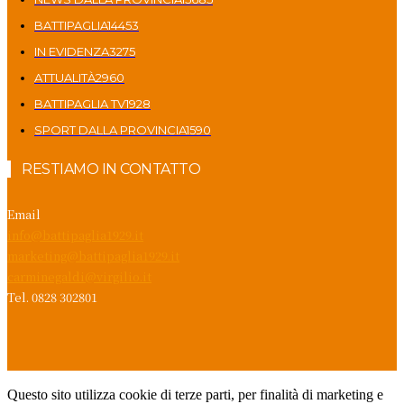
BATTIPAGLIA
14453
IN EVIDENZA
3275
ATTUALITÀ
2960
BATTIPAGLIA TV
1928
SPORT DALLA PROVINCIA
1590
RESTIAMO IN CONTATTO
Email
info@battipaglia1929.it
marketing@battipaglia1929.it
carminegaldi@virgilio.it
Tel. 0828 302801
Questo sito utilizza cookie di terze parti, per finalità di marketing e