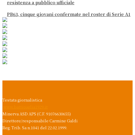
resistenza a pubblico ufficiale
PB63, cinque giovani confermate nel roster di Serie A1
Testata giornalistica
www.battipaglia1929.it
Minerva ASD APS (C.F. 91076630655)
Direttore/responsabile Carmine Galdi
Reg. Trib. Sa n.1041 del 22.02.1999.