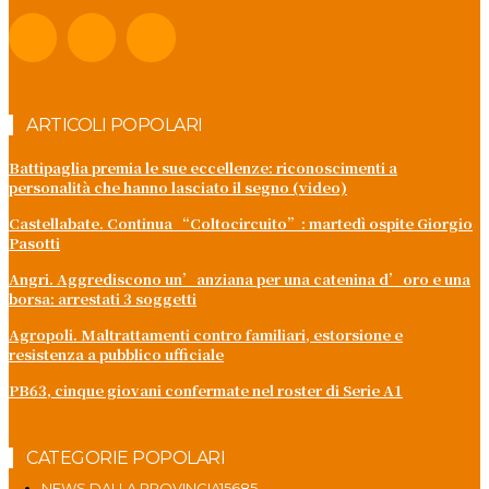
ARTICOLI POPOLARI
Battipaglia premia le sue eccellenze: riconoscimenti a
personalità che hanno lasciato il segno (video)
Castellabate. Continua “Coltocircuito”: martedì ospite Giorgio
Pasotti
Angri. Aggrediscono un’anziana per una catenina d’oro e una
borsa: arrestati 3 soggetti
Agropoli. Maltrattamenti contro familiari, estorsione e
resistenza a pubblico ufficiale
PB63, cinque giovani confermate nel roster di Serie A1
CATEGORIE POPOLARI
NEWS DALLA PROVINCIA
15685