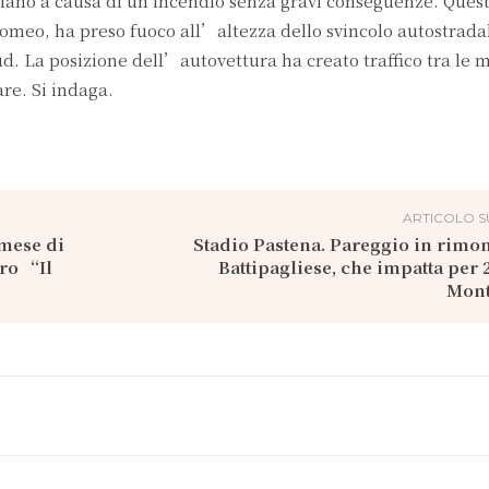
iano a causa di un incendio senza gravi conseguenze. Quest
Romeo, ha preso fuoco all’altezza dello svincolo autostrada
 La posizione dell’autovettura ha creato traffico tra le 
re. Si indaga.
ARTICOLO S
 mese di
Stadio Pastena. Pareggio in rimon
ro “Il
Battipagliese, che impatta per 2
Mont