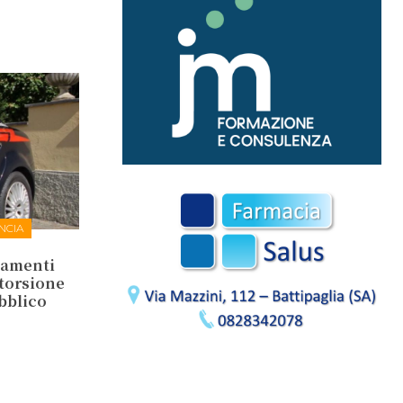
NCIA
tamenti
storsione
ubblico