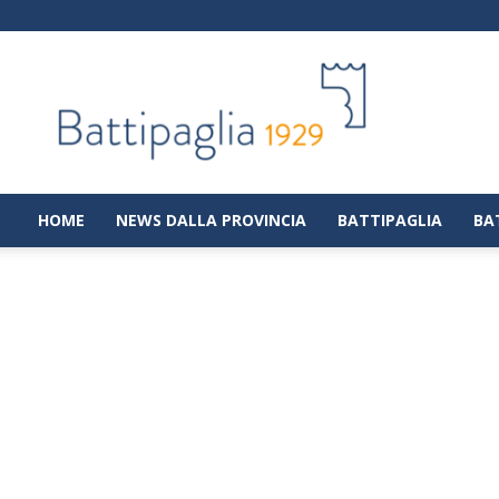
Battipaglia
1929
|
Notizie
dalla
città
di
HOME
NEWS DALLA PROVINCIA
BATTIPAGLIA
BA
Battipaglia