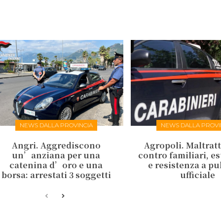
NEWS DALLA PROVINCIA
NEWS DALLA PROVI
Angri. Aggrediscono
Agropoli. Maltrat
un’anziana per una
contro familiari, e
catenina d’oro e una
e resistenza a p
borsa: arrestati 3 soggetti
ufficiale