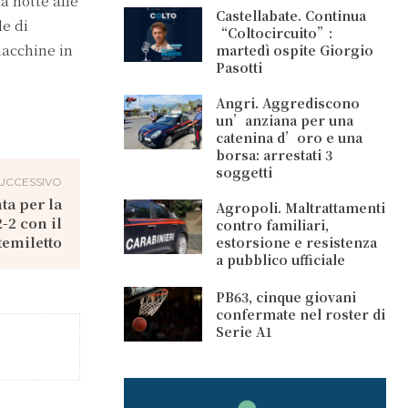
a notte alle
Castellabate. Continua
le di
“Coltocircuito”:
macchine in
martedì ospite Giorgio
Pasotti
Angri. Aggrediscono
un’anziana per una
catenina d’oro e una
borsa: arrestati 3
soggetti
UCCESSIVO
ta per la
Agropoli. Maltrattamenti
-2 con il
contro familiari,
emiletto
estorsione e resistenza
a pubblico ufficiale
PB63, cinque giovani
confermate nel roster di
Serie A1