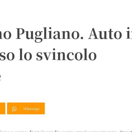
o Pugliano. Auto 
o lo svincolo
e
X
WhatsApp