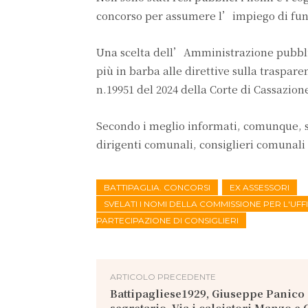
concorso per assumere l’impiego di fun
Una scelta dell’Amministrazione pubblica
più in barba alle direttive sulla traspa
n.19951 del 2024 della Corte di Cassazion
Secondo i meglio informati, comunque, se
dirigenti comunali, consiglieri comunali 
BATTIPAGLIA. CONCORSI
EX ASSESSORI
SVELATI I NOMI DELLA COMMISSIONE PER L'UFF
PARTECIPAZIONE DI CONSIGLIERI
ARTICOLO PRECEDENTE
Battipagliese1929, Giuseppe Panico 
segretario. Via i calciatori Manzo e 