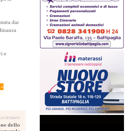
enuta dai
rdinanza
i e
LA
UCCESSIVO
one dello
Camerale