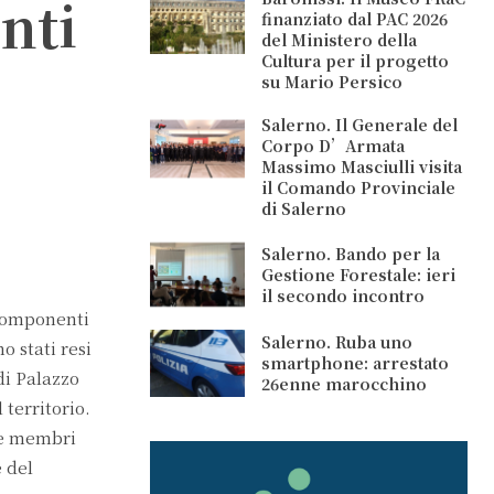
enti
finanziato dal PAC 2026
del Ministero della
Cultura per il progetto
su Mario Persico
Salerno. Il Generale del
Corpo D’Armata
Massimo Masciulli visita
il Comando Provinciale
di Salerno
Salerno. Bando per la
Gestione Forestale: ieri
il secondo incontro
 componenti
Salerno. Ruba uno
o stati resi
smartphone: arrestato
di Palazzo
26enne marocchino
territorio.
tre membri
e del