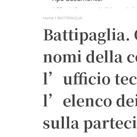
Home
BATTIPAGLIA
Battipaglia. 
nomi della 
l’ufficio te
l’elenco dei
sulla partec