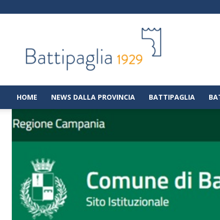
Battipaglia
1929
|
Notizie
dalla
città
di
HOME
NEWS DALLA PROVINCIA
BATTIPAGLIA
BA
Battipaglia