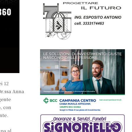
i 12
Dr.ssa Anna
gente
o, con
nte.
ipa al