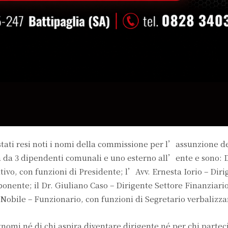
stati resi noti i nomi della commissione per l’assunzione de
a da 3 dipendenti comunali e uno esterno all’ente e sono: 
ivo, con funzioni di Presidente; l’Avv. Ernesta Iorio – Diri
onente; il Dr. Giuliano Caso – Dirigente Settore Finanziari
obile – Funzionario, con funzioni di Segretario verbalizza
ognomi né di chi aspira diventare dirigente né per chi partec