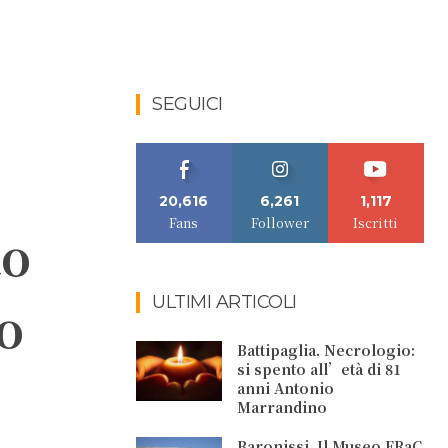
SEGUICI
20,616
6,261
1,117
Fans
Follower
Iscritti
to
ULTIMI ARTICOLI
o
Battipaglia. Necrologio:
si spento all’età di 81
anni Antonio
Marrandino
Baronissi. Il Museo FRaC