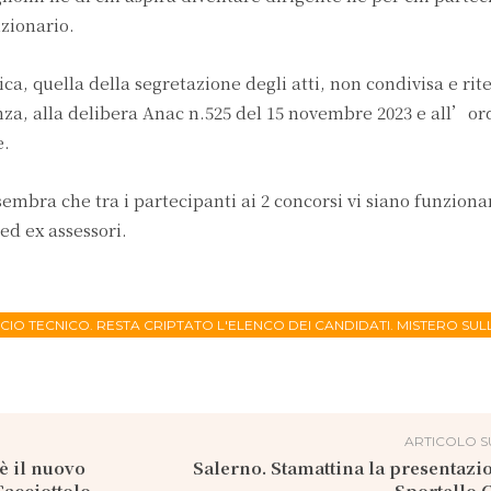
zionario.
, quella della segretazione degli atti, non condivisa e rit
renza, alla delibera Anac n.525 del 15 novembre 2023 e all’o
e.
mbra che tra i partecipanti ai 2 concorsi vi siano funzionar
ed ex assessori.
ICIO TECNICO. RESTA CRIPTATO L'ELENCO DEI CANDIDATI. MISTERO SUL
ARTICOLO S
è il nuovo
Salerno. Stamattina la presentazi
Cacciottolo
Sportello 