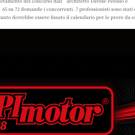
etamento del concorso dall’architetto Davide Pelosio e
5 su 72 domande i concorrenti, 7 professionisti sono stati 
punto dovrebbe essere fissato il calendario per le prove da e