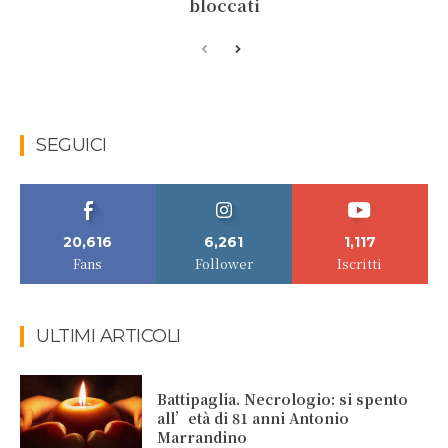
bloccati
SEGUICI
20,616
6,261
1,117
Fans
Follower
Iscritti
ULTIMI ARTICOLI
Battipaglia. Necrologio: si spento
all’età di 81 anni Antonio
Marrandino