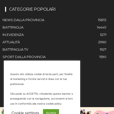
CATEGORIE POPOLARI
NEWS DALLA PROVINCIA
15672
BATTIPAGLIA
14440
IN EVIDENZA
3271
ATTUALITÀ
2960
BATTIPAGLIA TV
1927
SPORT DALLA PROVINCIA
1590
RESTIAMO IN CONTATTO
Questo sito utilizza cookie di terze parti, per finalità
di marketing e fornire servizi in linea con le tue
Email
preferenze.
info@battipaglia1929.it
Cliccando su ACCETTA, chiudendo questo banner o
marketing@battipaglia1929.it
proseguendo con la navigazione, acconsenti al loro
carminegaldi@virgilio.it
uso in conformità alla nostra cookie policy.
Tel. 0828 302801
Cookie settings
Accetta