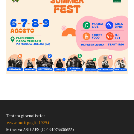
Testata giornalistica
www.battipaglia1929.it
Minerva ASD APS (C.F. 91076630655)