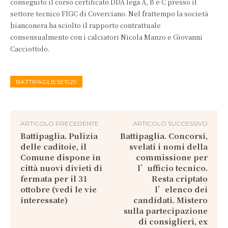
conseguito il corso certificato DDA lega A, B e C presso il
settore tecnico FIGC di Coverciano. Nel frattempo la società
bianconera ha sciolto il rapporto contrattuale
consensualmente con i calciatori Nicola Manzo e Giovanni
Cacciottolo.
BATTIPAGLIESE1929
ARTICOLO PRECEDENTE
ARTICOLO SUCCESSIVO
Battipaglia. Pulizia
Battipaglia. Concorsi,
delle caditoie, il
svelati i nomi della
Comune dispone in
commissione per
città nuovi divieti di
l’ufficio tecnico.
fermata per il 31
Resta criptato
ottobre (vedi le vie
l’elenco dei
interessate)
candidati. Mistero
sulla partecipazione
di consiglieri, ex