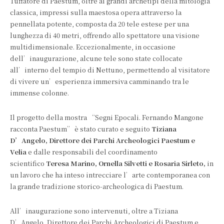
Tuffatore di Paestum, oltre ai grandi archetipi della mitologia
classica, impressi sulla maestosa opera attraverso la
pennellata potente, composta da 20 tele estese per una
lunghezza di 40 metri, offrendo allo spettatore una visione
multidimensionale. Eccezionalmente, in occasione
dell’inaugurazione, alcune tele sono state collocate
all’interno del tempio di Nettuno, permettendo al visitatore
di vivere un’esperienza immersiva camminando tra le
immense colonne.
Il progetto della mostra “Segni Epocali. Fernando Mangone
racconta Paestum” è stato curato e seguito
Tiziana
D’Angelo, Direttore dei Parchi Archeologici Paestum e
Velia
e dalle responsabili del coordinamento
scientifico
Teresa Marino, Ornella Silvetti e Rosaria Sirleto,
in
un lavoro che ha inteso intrecciare l’arte contemporanea con
la grande tradizione storico-archeologica di Paestum.
All’inaugurazione sono intervenuti, oltre a Tiziana
D’Angelo, Direttore dei Parchi Archeologici di Paestum e