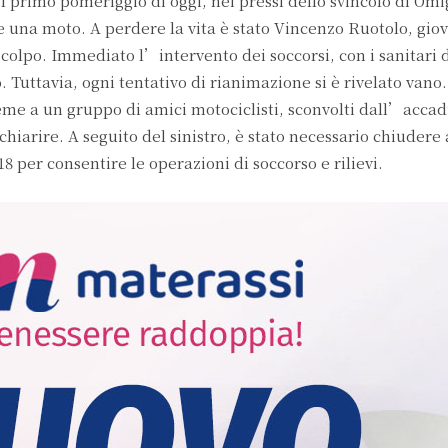
l primo pomeriggio di oggi, nei pressi dello svincolo di Om
 una moto. A perdere la vita è stato Vincenzo Ruotolo, gio
 colpo. Immediato l’intervento dei soccorsi, con i sanitari d
 Tuttavia, ogni tentativo di rianimazione si è rivelato vano
eme a un gruppo di amici motociclisti, sconvolti dall’accad
arire. A seguito del sinistro, è stato necessario chiudere al
18 per consentire le operazioni di soccorso e rilievi.