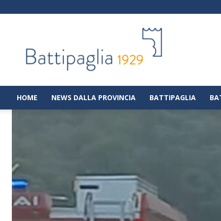
Battipaglia
1929
|
Notizie
dalla
città
di
HOME
NEWS DALLA PROVINCIA
BATTIPAGLIA
BA
Battipaglia