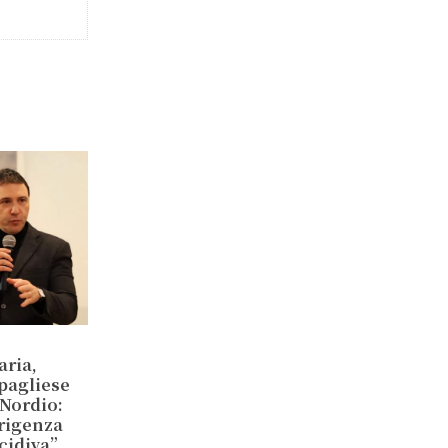
aria,
ipagliese
 Nordio:
irigenza
ecidiva”