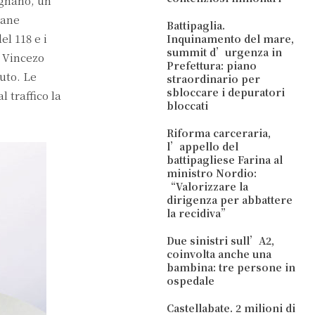
ignano, un
vane
Battipaglia.
el 118 e i
Inquinamento del mare,
summit d’urgenza in
. Vincezo
Prefettura: piano
uto. Le
straordinario per
sbloccare i depuratori
 traffico la
bloccati
Riforma carceraria,
l’appello del
battipagliese Farina al
ministro Nordio:
“Valorizzare la
dirigenza per abbattere
la recidiva”
Due sinistri sull’A2,
coinvolta anche una
bambina: tre persone in
ospedale
Castellabate. 2 milioni di