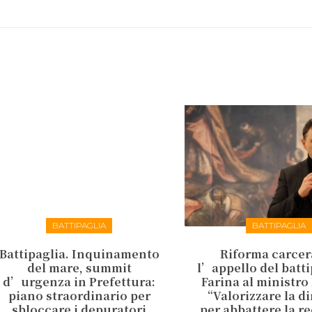
BATTIPAGLIA
BATTIPAGLIA
Battipaglia. Inquinamento
Riforma carcer
del mare, summit
l’appello del batt
d’urgenza in Prefettura:
Farina al ministro
piano straordinario per
“Valorizzare la d
sbloccare i depuratori
per abbattere la r