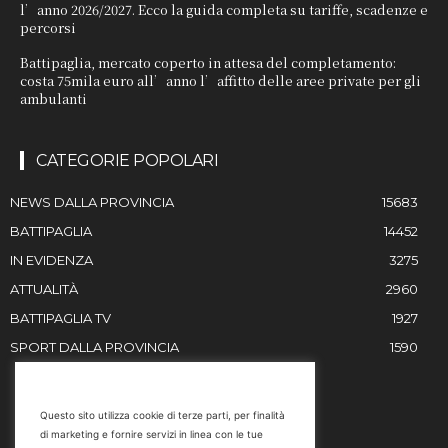
l’anno 2026/2027. Ecco la guida completa su tariffe, scadenze e
percorsi
Battipaglia, mercato coperto in attesa del completamento:
costa 75mila euro all’anno l’affitto delle aree private per gli
ambulanti
CATEGORIE POPOLARI
NEWS DALLA PROVINCIA
15683
BATTIPAGLIA
14452
IN EVIDENZA
3275
ATTUALITÀ
2960
BATTIPAGLIA TV
1927
SPORT DALLA PROVINCIA
1590
RESTIAMO IN CONTATTO
Questo sito utilizza cookie di terze parti, per finalità
di marketing e fornire servizi in linea con le tue