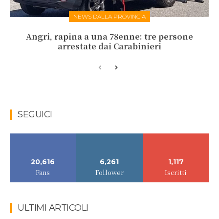
NEWS DALLA PROVINCIA
Angri, rapina a una 78enne: tre persone
arrestate dai Carabinieri
SEGUICI
20,616
6,261
1,117
Fans
Follower
Iscritti
ULTIMI ARTICOLI