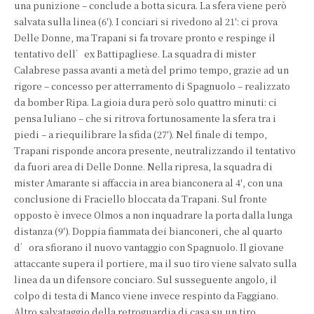
una punizione – conclude a botta sicura. La sfera viene però
salvata sulla linea (6′). I conciari si rivedono al 21′: ci prova
Delle Donne, ma Trapani si fa trovare pronto e respinge il
tentativo dell’ex Battipagliese. La squadra di mister
Calabrese passa avanti a metà del primo tempo, grazie ad un
rigore – concesso per atterramento di Spagnuolo – realizzato
da bomber Ripa. La gioia dura però solo quattro minuti: ci
pensa Iuliano – che si ritrova fortunosamente la sfera tra i
piedi – a riequilibrare la sfida (27′). Nel finale di tempo,
Trapani risponde ancora presente, neutralizzando il tentativo
da fuori area di Delle Donne. Nella ripresa, la squadra di
mister Amarante si affaccia in area bianconera al 4′, con una
conclusione di Fraciello bloccata da Trapani. Sul fronte
opposto è invece Olmos a non inquadrare la porta dalla lunga
distanza (9′). Doppia fiammata dei bianconeri, che al quarto
d’ora sfiorano il nuovo vantaggio con Spagnuolo. Il giovane
attaccante supera il portiere, ma il suo tiro viene salvato sulla
linea da un difensore conciaro. Sul susseguente angolo, il
colpo di testa di Manco viene invece respinto da Faggiano.
Altro salvataggio della retroguardia di casa su un tiro