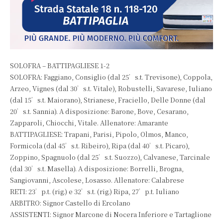
SOLOFRA – BATTIPAGLIESE 1-2
SOLOFRA: Faggiano, Consiglio (dal 25’s.t. Trevisone), Coppola,
Arzeo, Vignes (dal 30’s.t. Vitale), Robustelli, Savarese, Iuliano
(dal 15’s.t. Maiorano), Strianese, Fraciello, Delle Donne (dal
20’s.t. Sannia). A disposizione: Barone, Bove, Cesarano,
Zapparoli, Chiocchi, Vitale. Allenatore: Amarante
BATTIPAGLIESE: Trapani, Parisi, Pipolo, Olmos, Manco,
Formicola (dal 45’s.t. Ribeiro), Ripa (dal 40’s.t. Picaro),
Zoppino, Spagnuolo (dal 25’s.t. Suozzo), Calvanese, Tarcinale
(dal 30’s.t. Masella). A disposizione: Borrelli, Brogna,
Sangiovanni, Ascolese, Losasso. Allenatore: Calabrese
RETI: 23’p.t. (rig.) e 32’s.t. (rig.) Ripa, 27’p.t. Iuliano
ARBITRO: Signor Castello di Ercolano
ASSISTENTI: Signor Marcone di Nocera Inferiore e Tartaglione