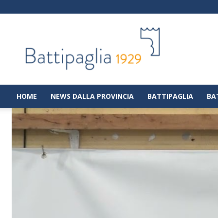
Battipaglia
1929
|
Notizie
dalla
città
di
HOME
NEWS DALLA PROVINCIA
BATTIPAGLIA
BA
Battipaglia