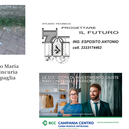
io Maria
incuria
ipaglia