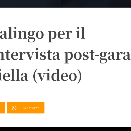
alingo per il
ntervista post-gara
ella (video)
X
WhatsApp