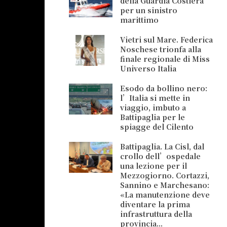
della Guardia Costiera
per un sinistro
marittimo
Vietri sul Mare. Federica
Noschese trionfa alla
finale regionale di Miss
Universo Italia
Esodo da bollino nero:
l’Italia si mette in
viaggio, imbuto a
Battipaglia per le
spiagge del Cilento
Battipaglia. La Cisl, dal
crollo dell’ospedale
una lezione per il
Mezzogiorno. Cortazzi,
Sannino e Marchesano:
«La manutenzione deve
diventare la prima
infrastruttura della
provincia...