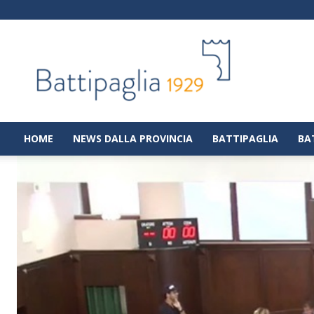
Battipaglia
1929
|
Notizie
dalla
città
di
HOME
NEWS DALLA PROVINCIA
BATTIPAGLIA
BA
Battipaglia