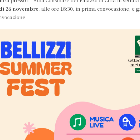
unirà presso l’Aula Consiliare del Palazzo di Città in sedut
dì 26 novembre
, alle ore
18:30
, in prima convocazione, e
g
onvocazione.