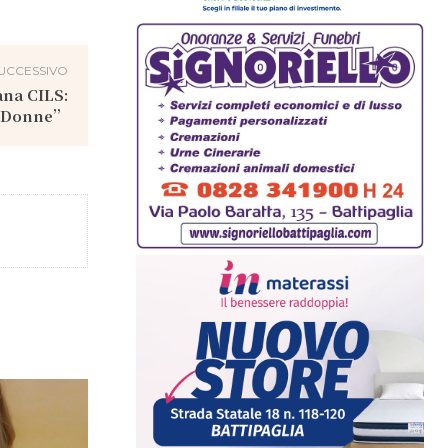
UCCESSIVO
iana CILS:
e Donne”