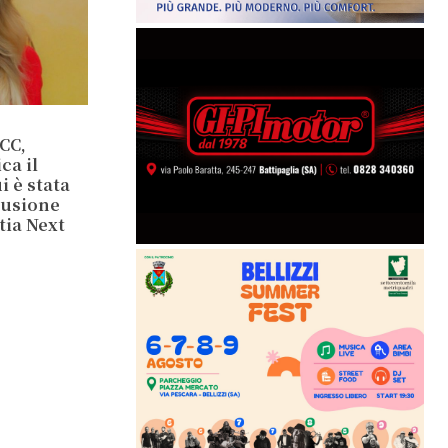
CC,
ca il
 è stata
lusione
tia Next