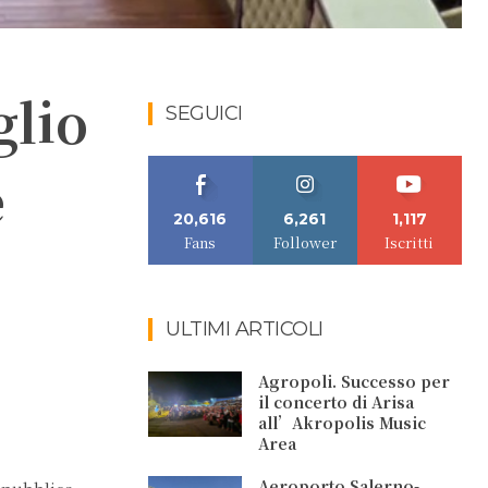
glio
SEGUICI
e
20,616
6,261
1,117
Fans
Follower
Iscritti
ULTIMI ARTICOLI
Agropoli. Successo per
il concerto di Arisa
all’Akropolis Music
Area
Aeroporto Salerno-