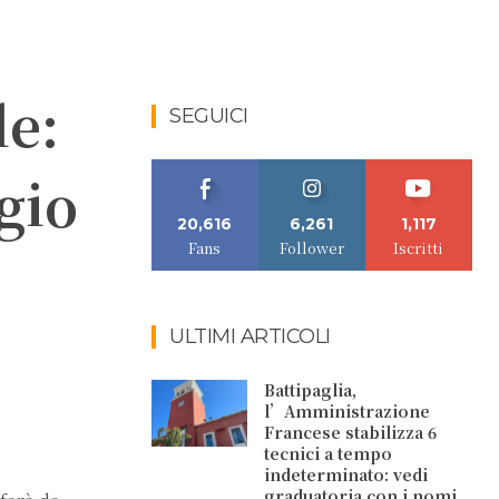
le:
SEGUICI
gio
20,616
6,261
1,117
Fans
Follower
Iscritti
ULTIMI ARTICOLI
Battipaglia,
l’Amministrazione
Francese stabilizza 6
tecnici a tempo
indeterminato: vedi
graduatoria con i nomi