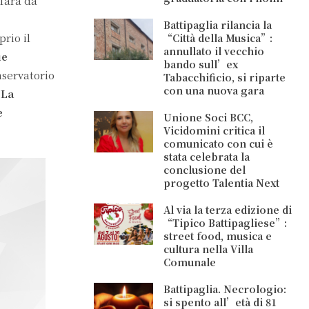
 farà da
Battipaglia rilancia la
prio il
“Città della Musica”:
annullato il vecchio
ue
bando sull’ex
nservatorio
Tabacchificio, si riparte
con una nuova gara
o
La
e
Unione Soci BCC,
Vicidomini critica il
comunicato con cui è
stata celebrata la
conclusione del
progetto Talentia Next
Al via la terza edizione di
“Tipico Battipagliese”:
street food, musica e
cultura nella Villa
Comunale
Battipaglia. Necrologio:
si spento all’età di 81