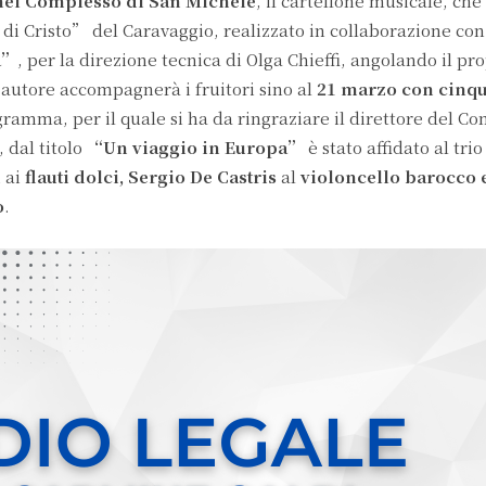
 nel Complesso di San Michele
, il cartellone musicale, che
 di Cristo” del Caravaggio, realizzato in collaborazione con
a”
, per la direzione tecnica di Olga Chieffi, angolando il pro
uo autore accompagnerà i fruitori sino al
21 marzo con cinq
gramma, per il quale si ha da ringraziare il direttore del Co
 dal titolo
“Un viaggio in Europa”
è stato affidato al tri
i
ai
flauti dolci, Sergio De Castris
al
violoncello barocco 
o
.