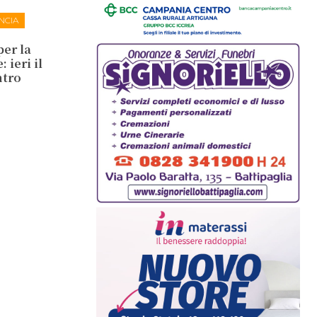
NCIA
per la
 ieri il
ntro