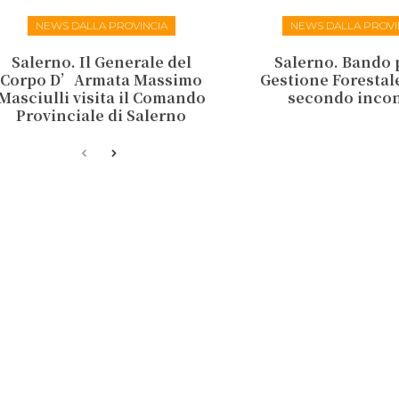
NEWS DALLA PROVINCIA
NEWS DALLA PROVI
Salerno. Il Generale del
Salerno. Bando 
Corpo D’Armata Massimo
Gestione Forestale:
Masciulli visita il Comando
secondo inco
Provinciale di Salerno