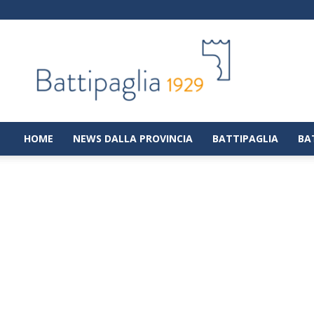
Battipaglia
1929
|
Notizie
dalla
città
di
HOME
NEWS DALLA PROVINCIA
BATTIPAGLIA
BA
Battipaglia