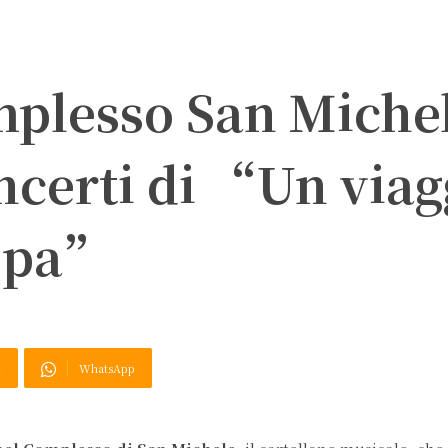
mplesso San Miche
ncerti di “Un viag
ropa”
X
WhatsApp