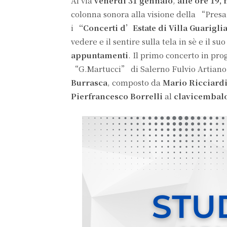
Al via
venerdì 31 gennaio
,
alle ore 19,
colonna sonora alla visione della “Presa
i
“Concerti d’Estate di Villa Guarigli
vedere e il sentire sulla tela in sè e il s
appuntamenti
. Il primo concerto in pro
“G.Martucci” di Salerno Fulvio Artiano,
Burrasca
, composto da
Mario Ricciard
Pierfrancesco Borrelli
al
clavicembal