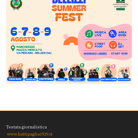
Testata giornalistica
www.battipaglia1929.it