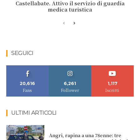
Castellabate. Attivo il servizio di guardia
medica turistica
SEGUICI
20,616
6,261
1,117
Fans
Follower
Iscritti
ULTIMI ARTICOLI
Angri, rapina a una 78enne: tre