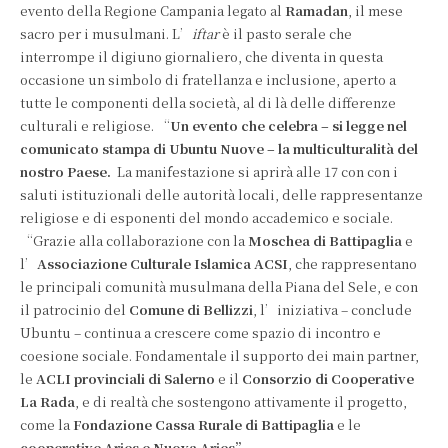
evento della Regione Campania legato al
Ramadan
, il mese
sacro per i musulmani. L’
iftar
è il pasto serale che
interrompe il digiuno giornaliero, che diventa in questa
occasione un simbolo di fratellanza e inclusione, aperto a
tutte le componenti della società, al di là delle differenze
culturali e religiose. “
Un evento che celebra – si legge nel
comunicato stampa di Ubuntu Nuove – la multiculturalità del
nostro Paese.
La manifestazione si aprirà alle 17 con con i
saluti istituzionali delle autorità locali, delle rappresentanze
religiose e di esponenti del mondo accademico e sociale.
“Grazie alla collaborazione con la
Moschea di Battipaglia
e
l’
Associazione Culturale Islamica ACSI
, che rappresentano
le principali comunità musulmana della Piana del Sele, e con
il patrocinio del
Comune di Bellizzi
, l’iniziativa – conclude
Ubuntu – continua a crescere come spazio di incontro e
coesione sociale. Fondamentale il supporto dei main partner,
le
ACLI provinciali di Salerno
e il
Consorzio di Cooperative
La Rada
, e di realtà che sostengono attivamente il progetto,
come la
Fondazione Cassa Rurale di Battipaglia
e le
cooperative Aries e Nuova Aries”
.