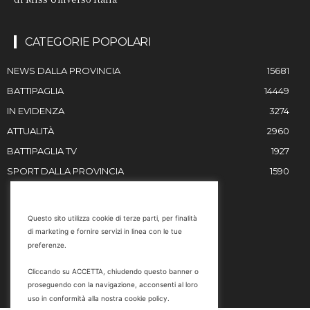
CATEGORIE POPOLARI
NEWS DALLA PROVINCIA
15681
BATTIPAGLIA
14449
IN EVIDENZA
3274
ATTUALITÀ
2960
BATTIPAGLIA TV
1927
SPORT DALLA PROVINCIA
1590
RESTIAMO IN CONTATTO
Questo sito utilizza cookie di terze parti, per finalità
di marketing e fornire servizi in linea con le tue
Email
preferenze.
info@battipaglia1929.it
Cliccando su ACCETTA, chiudendo questo banner o
marketing@battipaglia1929.it
proseguendo con la navigazione, acconsenti al loro
carminegaldi@virgilio.it
uso in conformità alla nostra cookie policy.
Tel. 0828 302801