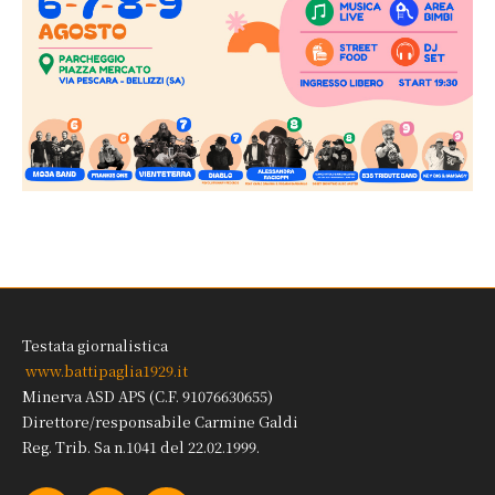
Testata giornalistica
www.battipaglia1929.it
Minerva ASD APS (C.F. 91076630655)
Direttore/responsabile Carmine Galdi
Reg. Trib. Sa n.1041 del 22.02.1999.