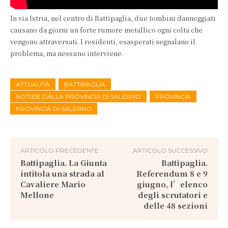
In via Istria, nel centro di Battipaglia, due tombini danneggiati
causano da giorni un forte rumore metallico ogni colta che
vengono attraversati. I residenti, esasperati segnalano il
problema, ma nessuno interviene.
ATTUALITÀ
BATTIPAGLIA
NOTIZIE DALLA PROVINCIA DI SALERNO
PROVINCIA
PROVINCIA DI SALERNO
ARTICOLO PRECEDENTE
ARTICOLO SUCCESSIVO
Battipaglia. La Giunta
Battipaglia.
intitola una strada al
Referendum 8 e 9
Cavaliere Mario
giugno, l’elenco
Mellone
degli scrutatori e
delle 48 sezioni