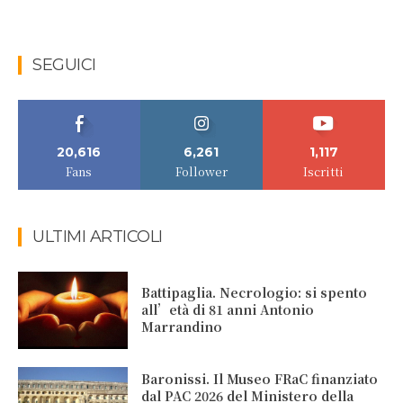
SEGUICI
20,616
6,261
1,117
Fans
Follower
Iscritti
ULTIMI ARTICOLI
Battipaglia. Necrologio: si spento
all’età di 81 anni Antonio
Marrandino
Baronissi. Il Museo FRaC finanziato
dal PAC 2026 del Ministero della