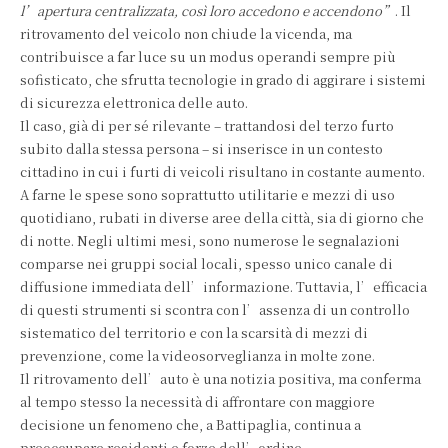
l’apertura centralizzata, così loro accedono e accendono”
. Il
ritrovamento del veicolo non chiude la vicenda, ma
contribuisce a far luce su un modus operandi sempre più
sofisticato, che sfrutta tecnologie in grado di aggirare i sistemi
di sicurezza elettronica delle auto.
Il caso, già di per sé rilevante – trattandosi del terzo furto
subito dalla stessa persona – si inserisce in un contesto
cittadino in cui i furti di veicoli risultano in costante aumento.
A farne le spese sono soprattutto utilitarie e mezzi di uso
quotidiano, rubati in diverse aree della città, sia di giorno che
di notte. Negli ultimi mesi, sono numerose le segnalazioni
comparse nei gruppi social locali, spesso unico canale di
diffusione immediata dell’informazione. Tuttavia, l’efficacia
di questi strumenti si scontra con l’assenza di un controllo
sistematico del territorio e con la scarsità di mezzi di
prevenzione, come la videosorveglianza in molte zone.
Il ritrovamento dell’auto è una notizia positiva, ma conferma
al tempo stesso la necessità di affrontare con maggiore
decisione un fenomeno che, a Battipaglia, continua a
preoccupare residenti e forze dell’ordine.