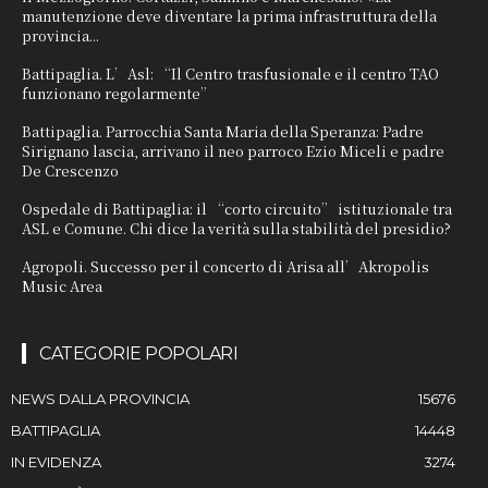
manutenzione deve diventare la prima infrastruttura della
provincia...
Battipaglia. L’Asl: “Il Centro trasfusionale e il centro TAO
funzionano regolarmente”
Battipaglia. Parrocchia Santa Maria della Speranza: Padre
Sirignano lascia, arrivano il neo parroco Ezio Miceli e padre
De Crescenzo
Ospedale di Battipaglia: il “corto circuito” istituzionale tra
ASL e Comune. Chi dice la verità sulla stabilità del presidio?
Agropoli. Successo per il concerto di Arisa all’Akropolis
Music Area
CATEGORIE POPOLARI
NEWS DALLA PROVINCIA
15676
BATTIPAGLIA
14448
IN EVIDENZA
3274