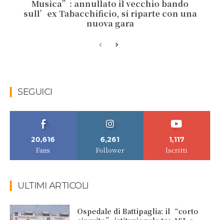
Musica”: annullato il vecchio bando
sull’ex Tabacchificio, si riparte con una
nuova gara
SEGUICI
20,616
6,261
1,117
Fans
Follower
Iscritti
ULTIMI ARTICOLI
Ospedale di Battipaglia: il “corto