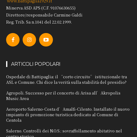
www.battipaglia1929.it
Minerva ASD APS (C.F. 91076630655)
Direttore/responsabile Carmine Galdi
Reg. Trib. Sa n.1041 del 22.02.1999.
ARTICOLI POPOLARI
Ospedale di Battipaglia: il “corto circuito” istituzionale tra
ASL e Comune. Chi dice la verità sulla stabilità del presidio?
Agropoli. Successo per il concerto di Arisa all’Akropolis
Music Area
Aeroporto Salerno-Costa d’Amalfi-Cilento. Installato il nuovo
impianto di promozione turistica dedicato al Comune di
Centola
Salerno. Controlli dei N.O.S.: sovraffollamento abitativo nel
centro storico