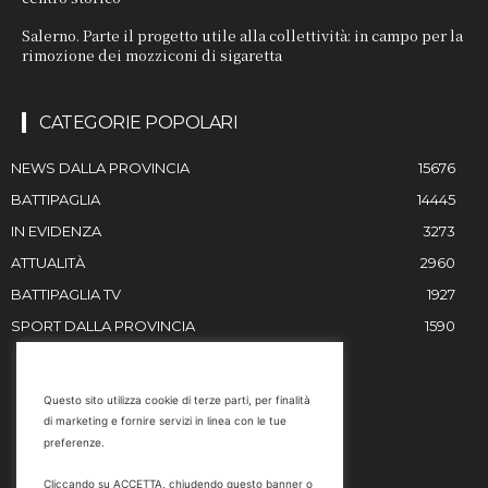
Salerno. Parte il progetto utile alla collettività: in campo per la
rimozione dei mozziconi di sigaretta
CATEGORIE POPOLARI
NEWS DALLA PROVINCIA
15676
BATTIPAGLIA
14445
IN EVIDENZA
3273
ATTUALITÀ
2960
BATTIPAGLIA TV
1927
SPORT DALLA PROVINCIA
1590
RESTIAMO IN CONTATTO
Questo sito utilizza cookie di terze parti, per finalità
di marketing e fornire servizi in linea con le tue
Email
preferenze.
info@battipaglia1929.it
Cliccando su ACCETTA, chiudendo questo banner o