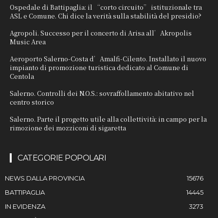
Ospedale di Battipaglia: il “corto circuito” istituzionale tra
ASL e Comune. Chi dice la verità sulla stabilità del presidio?
Agropoli. Successo per il concerto di Arisa all’Akropolis
Music Area
Aeroporto Salerno-Costa d’Amalfi-Cilento. Installato il nuovo
impianto di promozione turistica dedicato al Comune di
Centola
Salerno. Controlli dei N.O.S.: sovraffollamento abitativo nel
centro storico
Salerno. Parte il progetto utile alla collettività: in campo per la
rimozione dei mozziconi di sigaretta
CATEGORIE POPOLARI
NEWS DALLA PROVINCIA
15676
BATTIPAGLIA
14445
IN EVIDENZA
3273