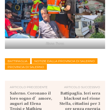
Rione Turco
BATTIPAGLIA
NOTIZIE DALLA PROVINCIA DI SALERNO
PROVINCIA DI SALERNO
ARTICOLO PRECEDENTE
ARTICOLO SUCCESSIVO
Salerno. Coronano il
Battipaglia. Ieri sera
loro sogno d’amore,
blackout nel rione
auguri ad Elena
Stella, cittadini per 3
Troisi e Mathieu
ore senza energia