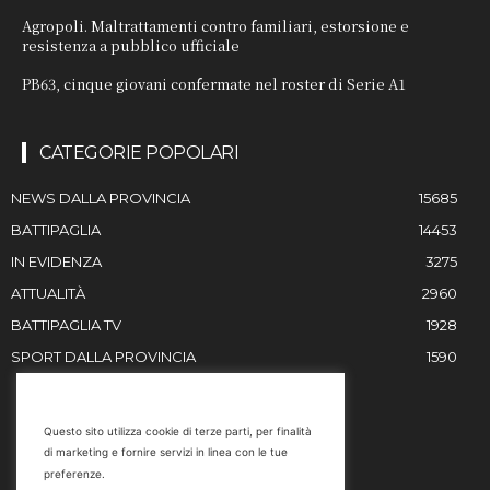
Agropoli. Maltrattamenti contro familiari, estorsione e
resistenza a pubblico ufficiale
PB63, cinque giovani confermate nel roster di Serie A1
CATEGORIE POPOLARI
NEWS DALLA PROVINCIA
15685
BATTIPAGLIA
14453
IN EVIDENZA
3275
ATTUALITÀ
2960
BATTIPAGLIA TV
1928
SPORT DALLA PROVINCIA
1590
RESTIAMO IN CONTATTO
Questo sito utilizza cookie di terze parti, per finalità
di marketing e fornire servizi in linea con le tue
Email
preferenze.