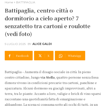
Home
BATTIPAGLIA
Battipaglia, centro città o
dormitorio a cielo aperto? 7
senzatetto tra cartoni e roulotte
(vedi foto)
5 LUGLIO 2025
BY
ALICE GALDI
Facebook
X
WhatsApp
Battipaglia – Aumenta il disagio sociale in città. In pieno
centro cittadino, lungo
via Stella
, quattro persone senza fissa
dimora vivono in condizioni precarie tra cartoni, panchine e
spazzatura. Alcuni dormono su giacigli improvvisati, altri a
terra, tra le piante. Accanto a loro, valigie e brick di vino sparsi
raccontano una quotidianità fatta di emarginazione e
abbandono. La scena si consuma sotto gli occhi di tutti, in un