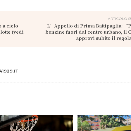
ARTICOLO S
o a cielo
L’Appello di Prima Battipaglia: “
lotte (vedi
benzine fuori dal centro urbano, il 
approvi subito il rego
1929.IT