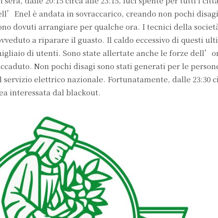
 sera, dalle 20:15 circa alle 23:15, luci spente per tutti i cit
ell’Enel è andata in sovraccarico, creando non pochi disagi
ono dovuti arrangiare per qualche ora. I tecnici della società
eduto a riparare il guasto. Il caldo eccessivo di questi ult
gliaio di utenti. Sono state allertate anche le forze dell’or
e accaduto. Non pochi disagi sono stati generati per le perso
del servizio elettrico nazionale. Fortunatamente, dalle 23:30 c
rea interessata dal blackout.