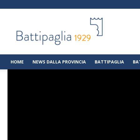
Battipaglia
1929
|
Notizie
dalla
città
di
HOME
NEWS DALLA PROVINCIA
BATTIPAGLIA
BA
Battipaglia