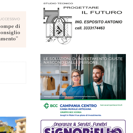
UCCESSIVO
Pompe di
Consiglio
lamento”