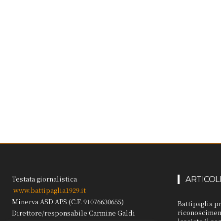
Testata giornalistica
ARTICOL
www.battipaglia1929.it
Minerva ASD APS (C.F. 91076630655)
Battipaglia p
riconosciment
Direttore/responsabile Carmine Galdi