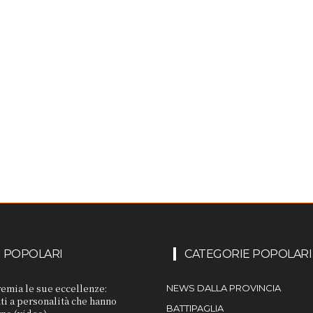
I POPOLARI
CATEGORIE POPOLARI
remia le sue eccellenze:
NEWS DALLA PROVINCIA
i a personalità che hanno
BATTIPAGLIA