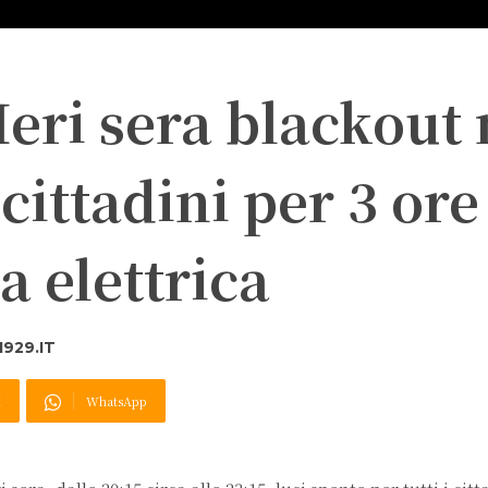
Ieri sera blackout 
 cittadini per 3 ore
a elettrica
929.IT
X
WhatsApp