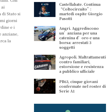
tadini. Con
Castellabate. Continua
 ai
“Coltocircuito”:
 di Stato si
martedì ospite Giorgio
Pasotti
imi giorni
dine e i
Angri. Aggrediscono
un’anziana per una
ne anziane,
catenina d’oro e una
irca la
borsa: arrestati 3
soggetti
Agropoli. Maltrattamenti
contro familiari,
estorsione e resistenza
a pubblico ufficiale
PB63, cinque giovani
confermate nel roster di
Serie A1