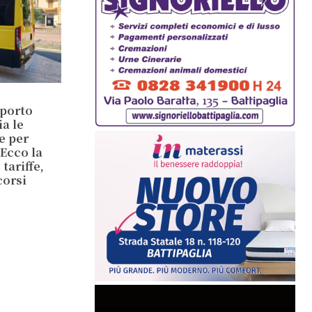
sporto
ia le
e per
 Ecco la
tariffe,
corsi