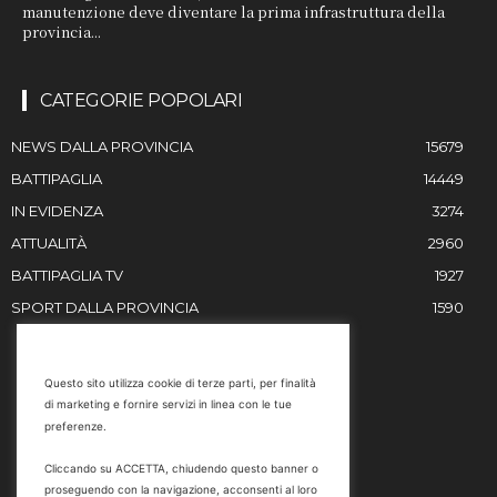
manutenzione deve diventare la prima infrastruttura della
provincia...
CATEGORIE POPOLARI
NEWS DALLA PROVINCIA
15679
BATTIPAGLIA
14449
IN EVIDENZA
3274
ATTUALITÀ
2960
BATTIPAGLIA TV
1927
SPORT DALLA PROVINCIA
1590
RESTIAMO IN CONTATTO
Questo sito utilizza cookie di terze parti, per finalità
di marketing e fornire servizi in linea con le tue
Email
preferenze.
info@battipaglia1929.it
Cliccando su ACCETTA, chiudendo questo banner o
marketing@battipaglia1929.it
proseguendo con la navigazione, acconsenti al loro