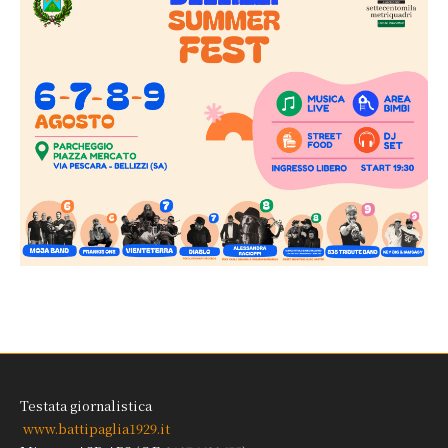
Testata giornalistica
www.battipaglia1929.it