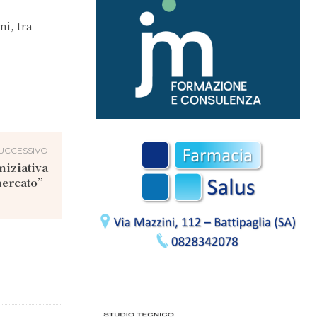
ni, tra
UCCESSIVO
niziativa
mercato”