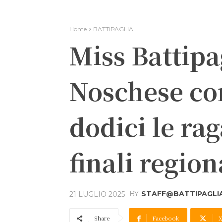
Home
BATTIPAGLIA
Miss Battipa
Noschese con
dodici le ra
finali region
BY
STAFF@BATTIPAGLIA
21 LUGLIO 2025
Share
Facebook