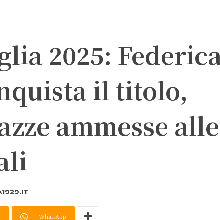
glia 2025: Federic
quista il titolo,
gazze ammesse alle
ali
1929.IT
X
WhatsApp