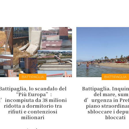
BATTIPAGLIA
BATTIPAGLIA
Battipaglia, lo scandalo del
Battipaglia. Inqu
“Più Europa”:
del mare, sum
l’incompiuta da 38 milioni
d’urgenza in Pref
ridotta a dormitorio tra
piano straordina
rifiuti e contenziosi
sbloccare i depu
milionari
bloccati