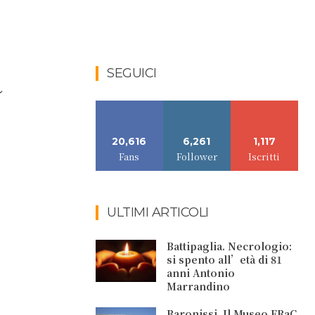
a
SEGUICI
20,616
6,261
1,117
Fans
Follower
Iscritti
ULTIMI ARTICOLI
Battipaglia. Necrologio:
si spento all’età di 81
anni Antonio
Marrandino
Baronissi. Il Museo FRaC