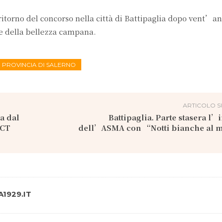
itorno del concorso nella città di Battipaglia dopo vent’an
e della bellezza campana.
PROVINCIA DI SALERNO
ARTICOLO S
a dal
Battipaglia. Parte stasera l’i
 CT
dell’ASMA con “Notti bianche al 
1929.IT