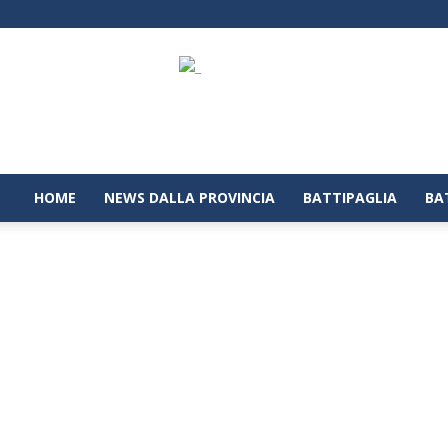
Battipaglia
1929
|
Notizie
dalla
città
di
HOME
NEWS DALLA PROVINCIA
BATTIPAGLIA
BA
Battipaglia