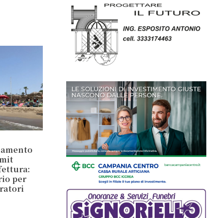
inamento
mit
ettura:
rio per
ratori