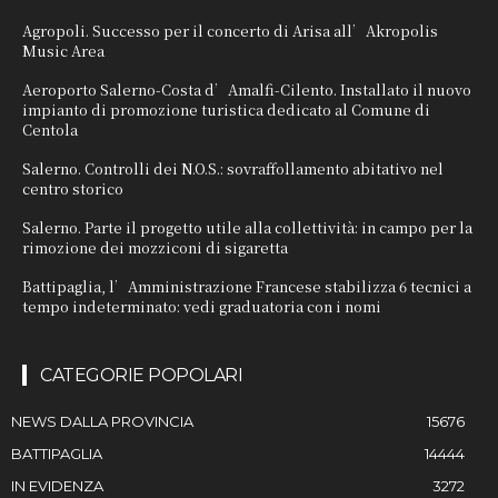
Agropoli. Successo per il concerto di Arisa all’Akropolis
Music Area
Aeroporto Salerno-Costa d’Amalfi-Cilento. Installato il nuovo
impianto di promozione turistica dedicato al Comune di
Centola
Salerno. Controlli dei N.O.S.: sovraffollamento abitativo nel
centro storico
Salerno. Parte il progetto utile alla collettività: in campo per la
rimozione dei mozziconi di sigaretta
Battipaglia, l’Amministrazione Francese stabilizza 6 tecnici a
tempo indeterminato: vedi graduatoria con i nomi
CATEGORIE POPOLARI
NEWS DALLA PROVINCIA
15676
BATTIPAGLIA
14444
IN EVIDENZA
3272