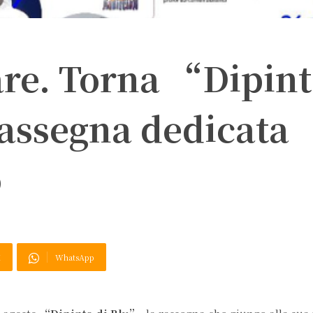
are. Torna “Dipin
rassegna dedicata
o
X
WhatsApp