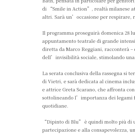
Bath, pensata in particolare per genitor
di “Smile in Action”, realtà milanese att
altri. Sarà un’occasione per respirare, ri
Il programma proseguirà domenica 28 lugl
appuntamento teatrale di grande intensi
diretta da Marco Reggiani, racconterà – 
dell’invisibilità sociale, stimolando una
La serata conclusiva della rassegna si ter
di Vietri, e sarà dedicata al cinema inclu
e attrice Greta Scarano, che affronta con 
sottolineando l’importanza dei legami f
quotidiane.
“Dipinto di Blu” è quindi molto più di un
partecipazione e alla consapevolezza, u