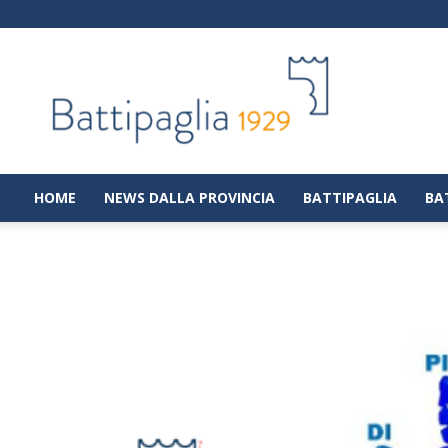
Battipaglia
1929
|
Notizie
dalla
città
di
HOME
NEWS DALLA PROVINCIA
BATTIPAGLIA
BA
Battipaglia