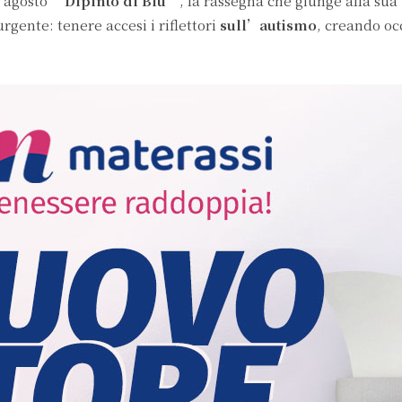
4 agosto
“Dipinto di Blu”
, la rassegna che giunge alla sua
rgente: tenere accesi i riflettori
sull’autismo
, creando oc