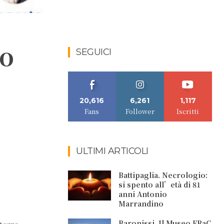
to
SEGUICI
20,616
6,261
1,117
Fans
Follower
Iscritti
ULTIMI ARTICOLI
Battipaglia. Necrologio:
si spento all’età di 81
anni Antonio
Marrandino
Baronissi. Il Museo FRaC