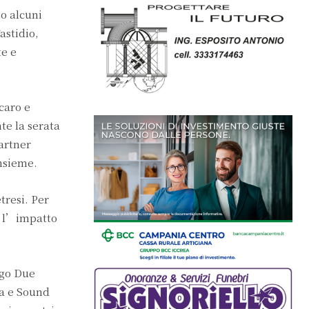
no alcuni
astidio,
te e
caro e
te la serata
Partner
nsieme.
tresi. Per
o l’impatto
rgo Due
ga e Sound