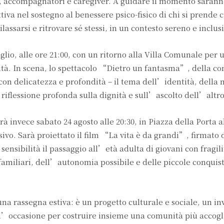
i, accompagnatori e caregiver. A guidare il momento sarann
iva nel sostegno al benessere psico-fisico di chi si prende 
lassarsi e ritrovare sé stessi, in un contesto sereno e inclus
io, alle ore 21:00, con un ritorno alla Villa Comunale per 
tà. In scena, lo spettacolo “Dietro un fantasma”, della c
con delicatezza e profondità – il tema dell’identità, della
 riflessione profonda sulla dignità e sull’ascolto dell’altro
rà invece sabato 24 agosto alle 20:30, in Piazza della Porta 
sivo. Sarà proiettato il film “La vita è da grandi”, firmato 
sensibilità il passaggio all’età adulta di giovani con fragili
amiliari, dell’autonomia possibile e delle piccole conquis
a rassegna estiva: è un progetto culturale e sociale, un inv
n’occasione per costruire insieme una comunità più accogl