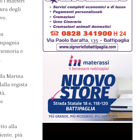
o i maestri
cura degli
ivo.
un
ompagnia
 memoria e
.
alla Marina
dalla regista
tà,
te
ito alla
iente, più