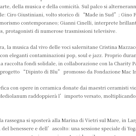
rte, della musica e della comicità. Sul palco si alterneran
le: Ciro Giustiniani, volto storico di “Made in Sud”; Gino F
umorismo contemporaneo; Gianni Cinelli, interprete brillan
s, protagonisti di numerose trasmissioni televisive.
, la musica dal vivo delle voci salernitane Cristina Mazzac
on eleganti contaminazioni pop, soul e jazz. Proprio duran
na raccolta fondi solidale, in collaborazione con la Charity 
 progetto “Dipinto di Blu” promosso da Fondazione Mac I
ica con opere in ceramica donate dai maestri ceramisti vie
 Mediolanum raddoppierà l’importo versato, moltiplicand
la rassegna si sposterà alla Marina di Vietri sul Mare, in La
 del benessere e dell’ascolto: una sessione speciale di Yo