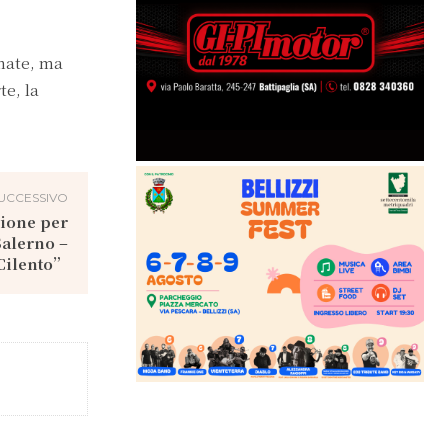
rnate, ma
te, la
UCCESSIVO
ione per
Salerno –
 Cilento”