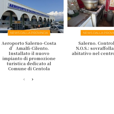
NEWS DALLA PROVINCIA
NEWS DALLA PROVI
Aeroporto Salerno-Costa
Salerno. Control
d’Amalfi-Cilento.
N.O.S.: sovraffol
Installato il nuovo
abitativo nel centr
impianto di promozione
turistica dedicato al
Comune di Centola