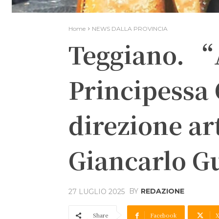
Home
NEWS DALLA PROVINCIA
Teggiano. “A
Principessa
direzione art
Giancarlo G
BY
REDAZIONE
27 LUGLIO 2025
Share
Facebook