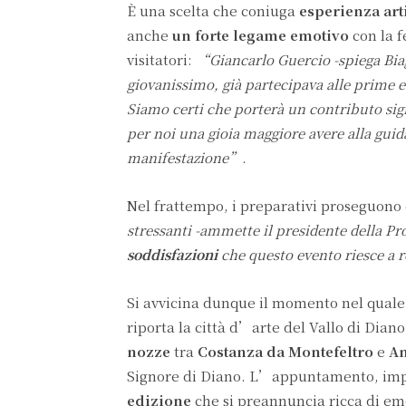
È una scelta che coniuga
esperienza art
anche
un forte legame emotivo
con la f
visitatori:
“Giancarlo Guercio -spiega Biag
giovanissimo, già partecipava alle prime e
Siamo certi che porterà un contributo signi
per noi una gioia maggiore avere alla gui
manifestazione”
.
Nel frattempo, i preparativi proseguono
stressanti -ammette il presidente della P
soddisfazioni
che questo evento riesce a 
Si avvicina dunque il momento nel quale
riporta la città d’arte del Vallo di Diano
nozze
tra
Costanza da Montefeltro
e
An
Signore di Diano. L’appuntamento, imp
edizione
che si preannuncia ricca di emo