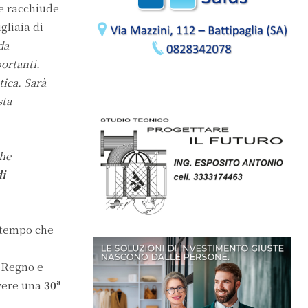
he racchiude
gliaia di
da
ortanti.
tica. Sarà
sta
che
i
l tempo che
l Regno e
ivere una
30ª