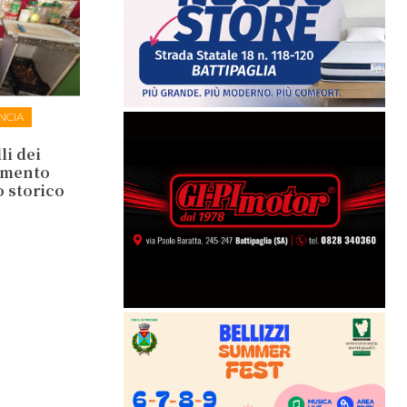
NCIA
li dei
lamento
o storico