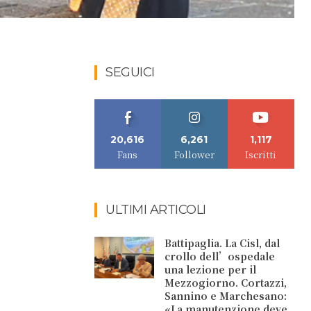
SEGUICI
20,616
6,261
1,117
Fans
Follower
Iscritti
ULTIMI ARTICOLI
Battipaglia. La Cisl, dal
crollo dell’ospedale
una lezione per il
Mezzogiorno. Cortazzi,
Sannino e Marchesano:
«La manutenzione deve