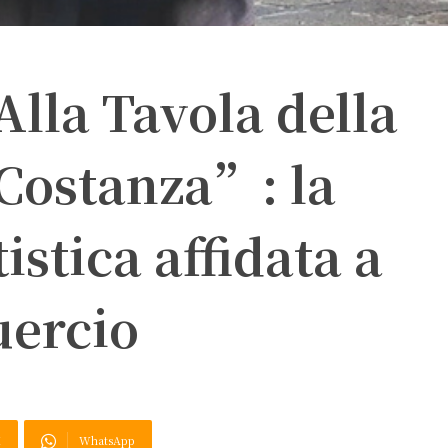
lla Tavola della
 Costanza”: la
istica affidata a
uercio
X
WhatsApp