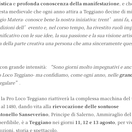
istica
e
profonda conoscenza della manifestazione
, e c
esta medievale che ogni anno attira a Teggiano decine di mi
io Matera- conosce bene la nostra iniziativa: trent’anni fa, 
dizioni dell’evento e, nel corso tempo, ha rivestito ruoli imp
ficativo con le sue idee, la sua passione e la sua visione artis
da della parte creativa una persona che ama sinceramente que
 con grande intensità:
“Sono giorni molto impegnativi e an
ro Loco Teggiano- ma confidiamo, come ogni anno, nelle
grand
regalare”
.
 la Pro Loco Teggiano riattiverà la complessa macchina de
 al 1480, dando vita alla
rievocazione delle sontuose
tonello Sanseverino
, Principe di Salerno, Ammiraglio de
erdibile, è a
Teggiano
nei giorni
11, 12 e 13 agosto
, per v
zioni, storia e spettacolo.